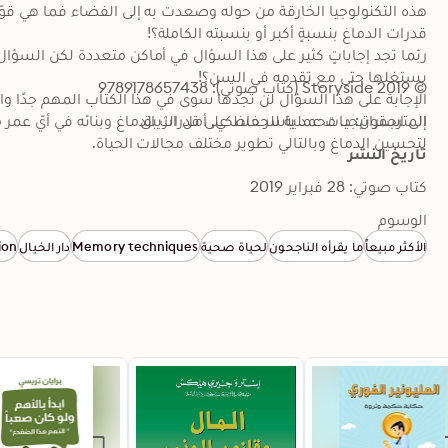
© 2019 Storyside (كتاب صوتي): 9789178657438
المترجمون: د. محمد ياسر حسكي, أمل الزيبق
لتحسين الدماغ وبالتالي تطوير مختلف مجالات الحياة.
تاريخ النشر
كتاب صوتي: 28 فبراير 2019
الوسوم
الأكثر مبيعاً
ما يقرأه الناجحون
لحياة صحية
Memory techniques
دار الخيال
ion