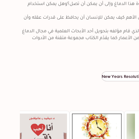
هذه التكنولوجيا الخارقة من حوله وصعدت به إلى الفضاء فما هي قوّة هذا الدماغ وإلى أن يمكن أن تصل؟وهل يمكن استخدام 
ربّما تجد إجاباتٍ كثير على هذا السؤال في أماكن متعددة لكن السؤال الأهم كيف يمكن للإنسان أن يحافظ على قدرات عقله وأن 
الإجابة على هذا السؤال لن تجدها سوى في هذا الكتاب المهم جدًا والذي قام مؤلفه بتحويل أحد الأبحاث العلمية في مجال الدماغ 
إلى استراتيجيات عملية للحفاظ على قدرات الدماغ وبنائه في أيّ عمر من الأعمار كما يقدّم الكتاب مجموعة متقنة من الأدوات 
New Years Resolut