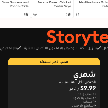
Your Success and
Serene Forest Cricket
Meditaciones Gui
Conquer the Exam
Ronan Cade
Sounds Mixed With
Cedar Skye
para Calma y Clar
Ref
y: "Boost your GED
Piano Rhythms For Deep
p! Unlock engaging
Calm & Relaxation:
1
5
audio lessons for
Experience Soothing
imate exam success
Nights for Restful Sleep
today!"
& Mindfulness Using
Enhanced BGM 8D Audio
ال)
تنزيل الكتب للوصول إليها دون الاتصال بالإنترنت
الإلغاء في
الكتب الأكثر استماعًا
شهري
قصص لكل المناسبات.
$9.99
/شهر
حساب واحد
حساب بلا حدود
1 حساب
استماع بلا حدود