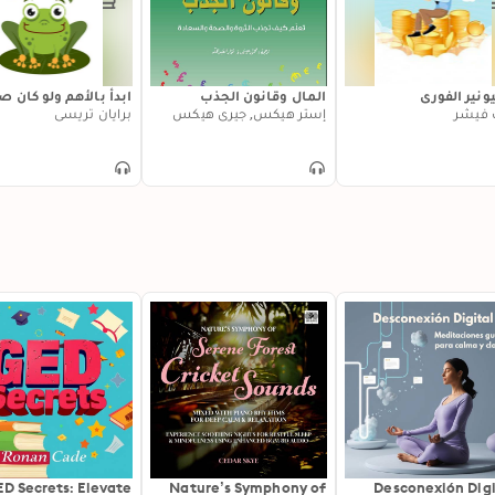
ونير الفوري
المال وقانون الجذب
ابدأ بالأهم ولو كان صع
 فيشر
إستر هيكس, جيري هيكس
برايان تريسي
D Secrets: Elevate
Nature’s Symphony of
Desconexión Digi