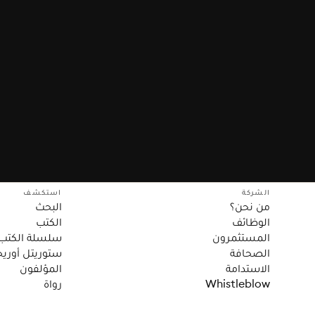
الشركة
استكشف
من نحن؟
البحث
الوظائف
الكتب
المستثمرون
سلسلة الكتب
الصحافة
ستوريتل أوريج
الاستدامة
المؤلفون
Whistleblow
رواة