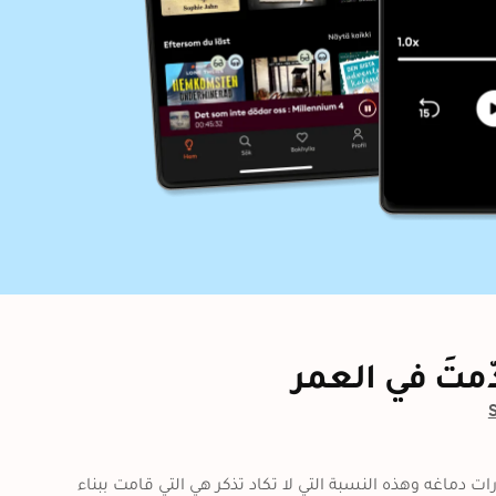
دّمتَ في العمر
دائمًا ما نسمع بأنَّ الإنسان لا يستهلك سوى نسبة بسيطة من قدرات دماغه وهذه النسبة التي لا تكاد تذكر هي التي قامت ببناء 