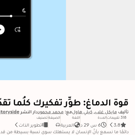
قوة الدماغ: طوِّر تفكيرك كلُما تق
تأليف
مايكل غلب
كيلي هاول
مع:
محمد محمود
دار النشر
Storyside
318 تقييمات
المدة
اللغة
الصيغة
تصنيف
3.8
6 س 29 د
العربية
تطوير الذات