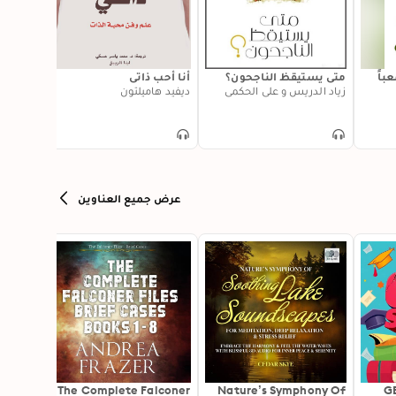
باً
متى يستيقظ الناجحون؟
أنا أحب ذاتي
ليس الم
زياد الدريس و علي الحكمي
ديفيد هاميلتون
كيف تس
جين آن 
عرض جميع العناوين
 in the
The Complete Falconer
Nature’s Symphony Of
GE