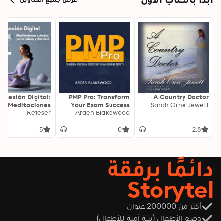
onexión Digital:
PMP Pro: Transform
A Country Doctor
Meditaciones
Your Exam Success
Sarah Orne Jewett
as para Calma y
Refeser
with Game-Changing
Arden Blakewood
Claridad
Secrets: "Elevate your
PMP exam results!
5
0
2.8
Dive into
transformative audio
lessons for peak
دائمًا برفقة
performance on test
day."
Storytel
أكثر من 200000 عنوان
وضع الأطفال (بيئة آمنة للأطفال)