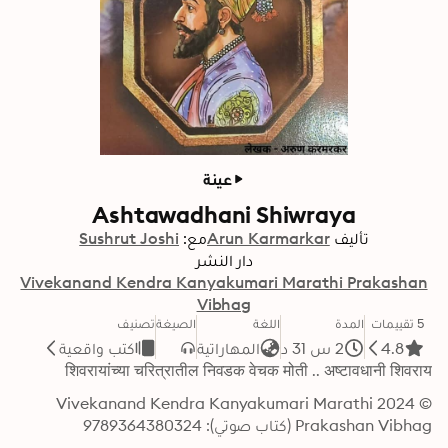
عينة
Ashtawadhani Shiwraya
تأليف
Arun Karmarkar
مع:
Sushrut Joshi
دار النشر
Vivekanand Kendra Kanyakumari Marathi Prakashan
Vibhag
5 تقييمات
المدة
اللغة
الصيغة
تصنيف
4.8
2 س 31 د
المهاراتية
كتب واقعية
शिवरायांच्या चरित्रातील निवडक वेचक मोती .. अष्टावधानी शिवराय
© 2024 Vivekanand Kendra Kanyakumari Marathi 
Prakashan Vibhag (كتاب صوتي): 9789364380324