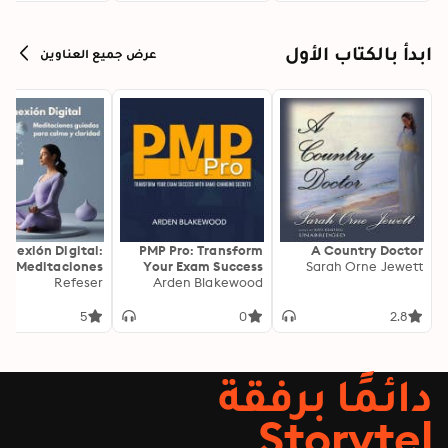
ابدأ بالكتاب الأول
عرض جميع العناوين
onexión Digital:
PMP Pro: Transform
A Country Doctor
Meditaciones
Your Exam Success
Sarah Orne Jewett
as para Calma y
Refeser
with Game-Changing
Arden Blakewood
Claridad
Secrets: "Elevate your
PMP exam results!
5
0
2.8
Dive into
transformative audio
lessons for peak
دائمًا برفقة
performance on test
day."
Storytel