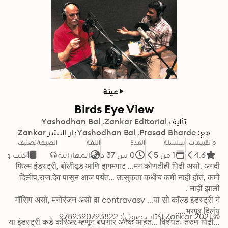
عينة
Birds Eye View
تأليف
Zankar Editorial
Yashodhan Bal
مع:
Prasad Bharde
Yashodhan Bal
دار النشر
Zankar
5 تقييمات
سلسلة
المدة
اللغة
الصيغة
تصنيف
4.6
1 من 5
0 س 37 د
المهاراتية
كتب واق
फिल्म इंडस्ट्री, बॉलीवूड आणि झगमगाट ...मग कोणतीही पिढी असो. अगदी 
दिलीप,राज,देव पासून आज पर्यंत... उत्सुकता कधीच कमी नाही होतं, कमी 
गॉसिप असो, मनोरंजन असो वा contravasy ...या सो कॉल्ड इंडस्ट्री ने 
© 2021 Zankar (كتاب صوتي): 9789390793822
या इंडस्ट्री कडे करिअर म्हणून बघणारे अनेक आहेत... विशेषतः तरुण पिढी... 