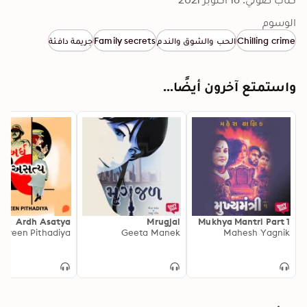
الوسوم
Chilling crime
الحب والشوق والندم
Family secrets
جريمة دافئة
واستمتع آخرون أيضًا...
Ardh Asatya
Mrugjal
Mukhya Mantri Part 1
raveen Pithadiya
Geeta Manek
Mahesh Yagnik