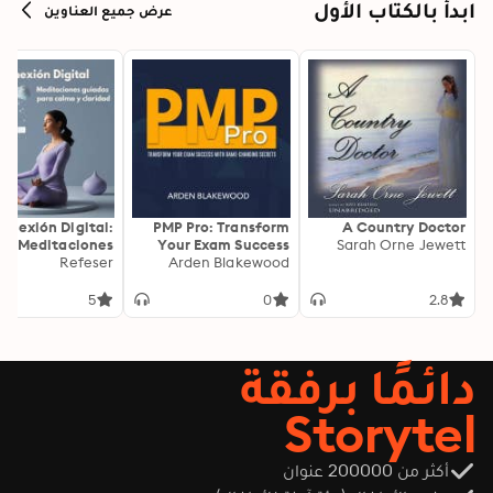
ابدأ بالكتاب الأول
عرض جميع العناوين
onexión Digital:
PMP Pro: Transform
A Country Doctor
Meditaciones
Your Exam Success
Sarah Orne Jewett
as para Calma y
Refeser
with Game-Changing
Arden Blakewood
Claridad
Secrets: "Elevate your
PMP exam results!
5
0
2.8
Dive into
transformative audio
lessons for peak
دائمًا برفقة
performance on test
day."
Storytel
أكثر من 200000 عنوان