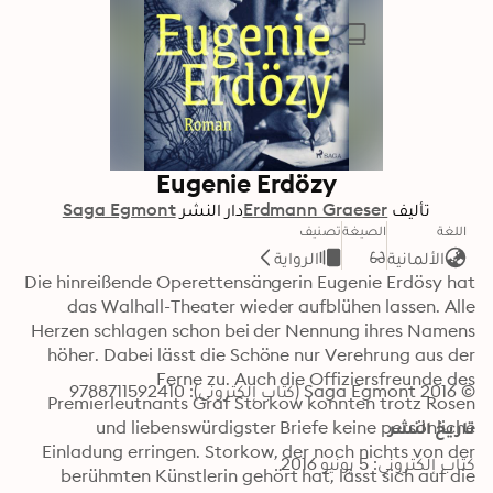
Eugenie Erdözy
تأليف
Erdmann Graeser
دار النشر
Saga Egmont
اللغة
الصيغة
تصنيف
الألمانية
الرواية
Die hinreißende Operettensängerin Eugenie Erdösy hat 
das Walhall-Theater wieder aufblühen lassen. Alle 
Herzen schlagen schon bei der Nennung ihres Namens 
höher. Dabei lässt die Schöne nur Verehrung aus der 
Ferne zu. Auch die Offiziersfreunde des 
© 2016 Saga Egmont (كتاب إلكتروني): 9788711592410
Premierleutnants Graf Storkow konnten trotz Rosen 
تاريخ النشر
und liebenswürdigster Briefe keine persönliche 
Einladung erringen. Storkow, der noch nichts von der 
كتاب إلكتروني: 5 يونيو 2016
berühmten Künstlerin gehört hat, lässt sich auf die 