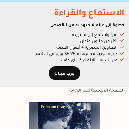
الاستماع والقراءة
خطوة إلى عالم لا حدود له من القصص
اقرأ واستمع إلى ما تريده
أكثر من مليون عنوان
العناوين الحصرية + أصول القصة
7 يوم تجربة مجانية، ثم 9.99$ يورو في الشهر
من السهل الإلغاء في أي وقت
جرب مجانا
الصفحة الرئيسية
كتب
الرواية