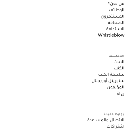
من نحن؟
الوظائف
المستثمرون
الصحافة
الاستدامة
Whistleblow
استكشف
البحث
الكتب
سلسلة الكتب
ستوريتل أوريجنال
المؤلفون
رواة
روابط مفيدة
الاتصال والمساعدة
اشتراكات