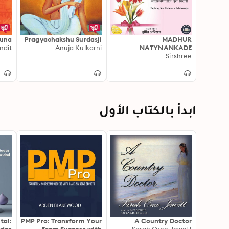
guna
Pragyachakshu Surdasji
MADHUR
ndit
Anuja Kulkarni
NATYNANKADE
VATCHAL (MARATHI
Sirshree
EDITION) – EXPLORING
NEW HORIZONS IN
RELATIONSHIPS
ابدأ بالكتاب الأول
tal:
PMP Pro: Transform Your
A Country Doctor