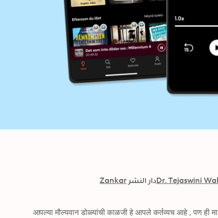
Dr. Tejaswini Wa
دار النشر
Zankar
आपल्या मौल्यवान डोळ्यांची काळजी हे आपले कर्तव्यच आहे , पण ही माहिती सोप्या पण शास्त्रशुध्द भाषेत आणि गोष्टीरूप स्वरुपात आता उपलब्ध झाली 