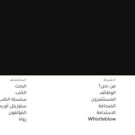
الشركة
استكشف
من نحن؟
البحث
الوظائف
الكتب
المستثمرون
سلسلة الكتب
الصحافة
ستوريتل أوريج
الاستدامة
المؤلفون
Whistleblow
رواة