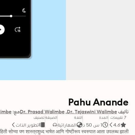
Pahu Anande
تأليف
Dr. Tejaswini Walimbe
Dr. Prasad Walimbe
مع:
limbe
7 تقييمات
المدة
اللغة
الصيغة
تصنيف
4.6
1 س 50 د
المهاراتية
تطوير الذات