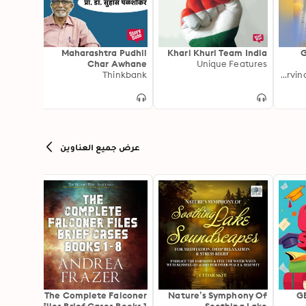
Rang -
Maharashtra Pudhil
Khari Khuri Team India
G
Shahar
Char Awhane
Unique Features
ianext
Thinkbank
Dr Arvind Sadashiv Godbole
عرض جميع العناوين
 in the
The Complete Falconer
Nature’s Symphony Of
GE