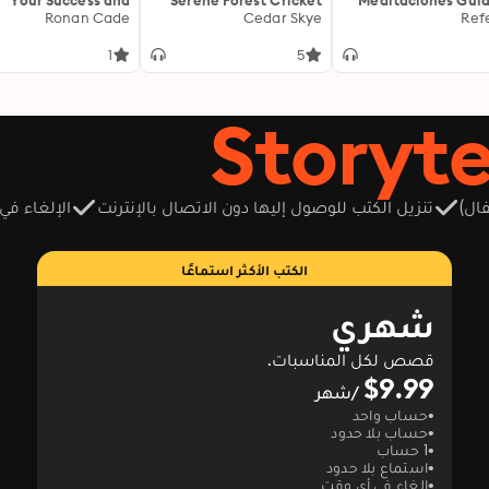
Your Success and
Serene Forest Cricket
Meditaciones Gui
Conquer the Exam
Ronan Cade
Sounds Mixed With
Cedar Skye
para Calma y Clar
Ref
y: "Boost your GED
Piano Rhythms For Deep
p! Unlock engaging
Calm & Relaxation:
1
5
audio lessons for
Experience Soothing
imate exam success
Nights for Restful Sleep
today!"
& Mindfulness Using
Enhanced BGM 8D Audio
ال)
تنزيل الكتب للوصول إليها دون الاتصال بالإنترنت
الإلغاء في
الكتب الأكثر استماعًا
شهري
قصص لكل المناسبات.
$9.99
/شهر
حساب واحد
حساب بلا حدود
1 حساب
استماع بلا حدود
إلغاء في أي وقت