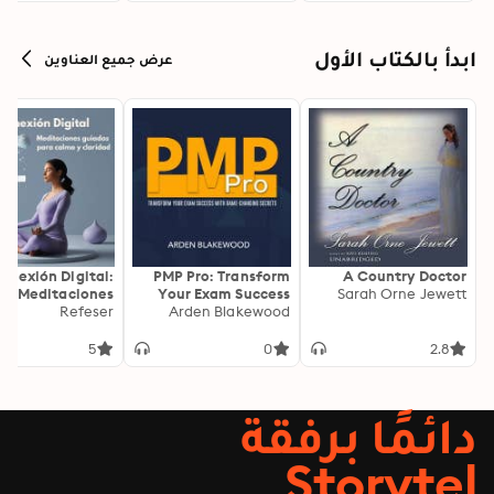
ابدأ بالكتاب الأول
عرض جميع العناوين
onexión Digital:
PMP Pro: Transform
A Country Doctor
Meditaciones
Your Exam Success
Sarah Orne Jewett
as para Calma y
Refeser
with Game-Changing
Arden Blakewood
Claridad
Secrets: "Elevate your
PMP exam results!
5
0
2.8
Dive into
transformative audio
lessons for peak
دائمًا برفقة
performance on test
day."
Storytel