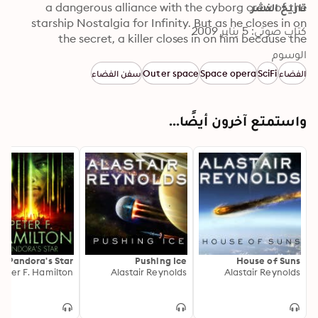
تاريخ النشر
a dangerous alliance with the cyborg crew of the 
starship Nostalgia for Infinity. But as he closes in on 
كتاب صوتي: 5 يناير 2009
the secret, a killer closes in on him because the 
الوسوم
Amarantin were destroyed for a reason. And if that 
reason is uncovered, the universe—and reality itself—
الفضاء
SciFi
Space opera
Outer space
سفن الفضاء
could be irrevocably altered.
واستمتع آخرون أيضًا...
Pandora's Star
Pushing Ice
House of Suns
Peter F. Hamilton
Alastair Reynolds
Alastair Reynolds