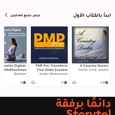
ابدأ بالكتاب الأول
عرض جميع العناوين
onexión Digital:
PMP Pro: Transform
A Country Doctor
Meditaciones
Your Exam Success
Sarah Orne Jewett
as para Calma y
Refeser
with Game-Changing
Arden Blakewood
Claridad
Secrets: "Elevate your
PMP exam results!
5
0
2.8
Dive into
transformative audio
lessons for peak
دائمًا برفقة
performance on test
day."
Storytel