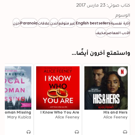
كتاب صوتي: 23 مارس 2017
الوسوم
إثارة نفسية
English bestsellers
غير متوقع
لندن
علاقات
Paranoia
حزن
الأدب المعاصر
مخيف
واستمتع آخرون أيضًا...
l Woman Missing
I Know Who You Are
His and Hers
Mary Kubica
Alice Feeney
Alice Feeney