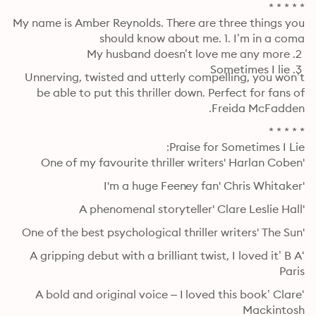
My name is Amber Reynolds. There are three things you 
 3. Sometimes I lie
Unnerving, twisted and utterly compelling, you won’t 
be able to put this thriller down. Perfect for fans of 
Freida McFadden.
'One of my favourite thriller writers' Harlan Coben
'I'm a huge Feeney fan' Chris Whitaker
'A phenomenal storyteller' Clare Leslie Hall
'One of the best psychological thriller writers' The Sun
‘A gripping debut with a brilliant twist, I loved it’ B A 
Paris
‘A bold and original voice – I loved this book’ Clare 
Mackintosh