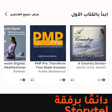
ابدأ بالكتاب الأول
عرض جميع العناوين
onexión Digital:
PMP Pro: Transform
A Country Doctor
Meditaciones
Your Exam Success
Sarah Orne Jewett
as para Calma y
Refeser
with Game-Changing
Arden Blakewood
Claridad
Secrets: "Elevate your
PMP exam results!
5
0
2.8
Dive into
transformative audio
lessons for peak
دائمًا برفقة
performance on test
day."
Storytel