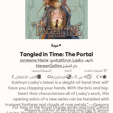
عينة
Tangled in Time: The Portal
تأليف
Kathryn Lasky
مع:
Jorjeana Marie
دار النشر
HarperCollins
37 تقييمات
المدة
اللغة
الصيغة
تصنيف
4
8 س 11 د
الإنجليزية
كتب الأطفال
“Kathryn Lasky’s latest is a sleight-of-hand that will 
have you clapping your hands. With the brio and big-
heart that characterizes all of Lasky’s work, this 
opening salvo of a new series can be heralded with 
trumpet fanfares and clouds of rose petals.” —Gregory 
For fans of the Royal Diaries series and Gail Carson 
Maguire, author of Wicked and Egg & Spoon
Levine, Newbery Honor-winning author Kathryn Lasky 