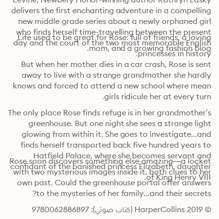
delivers the first enchanting adventure in a compelling 
new middle grade series about a newly orphaned girl 
who finds herself time-travelling between the present 
Life used to be great for Rose: full of friends, a loving 
day and the court of the two most memorable English 
mom, and a growing fashion blog.
princesses in history.
But when her mother dies in a car crash, Rose is sent 
away to live with a strange grandmother she hardly 
knows and forced to attend a new school where mean 
girls ridicule her at every turn.
The only place Rose finds refuge is in her grandmother’s 
greenhouse. But one night she sees a strange light 
glowing from within it. She goes to investigate...and 
finds herself transported back five hundred years to 
Hatfield Palace, where she becomes servant and 
Rose soon discovers something else amazing—a locket 
confidant of the banished princess Elizabeth, daughter 
with two mysterious images inside it, both clues to her 
of King Henry VIII.
own past. Could the greenhouse portal offer answers 
to the mysteries of her family...and their secrets?
© 2019 HarperCollins (كتاب صوتي): 9780062886897