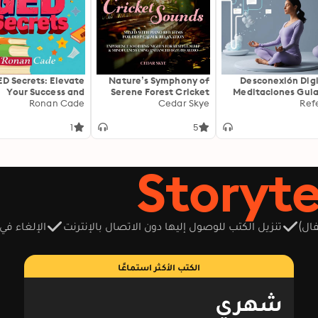
D Secrets: Elevate
Nature’s Symphony of
Desconexión Digi
Your Success and
Serene Forest Cricket
Meditaciones Gui
Conquer the Exam
Ronan Cade
Sounds Mixed With
Cedar Skye
para Calma y Clar
Ref
y: "Boost your GED
Piano Rhythms For Deep
p! Unlock engaging
Calm & Relaxation:
1
5
audio lessons for
Experience Soothing
imate exam success
Nights for Restful Sleep
today!"
& Mindfulness Using
Enhanced BGM 8D Audio
ال)
تنزيل الكتب للوصول إليها دون الاتصال بالإنترنت
الإلغاء في
الكتب الأكثر استماعًا
شهري