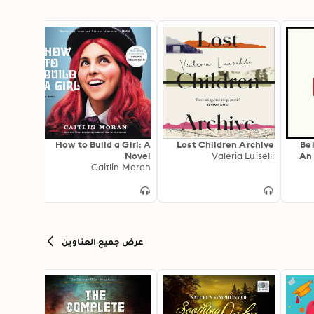
 Woman
How to Build a Girl: A
Lost Children Archive
Be
 Moran
Novel
Valeria Luiselli
An
Caitlin Moran
عرض جميع العناوين