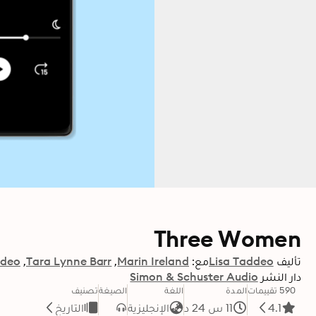
Three Women
تأليف
Lisa Taddeo
مع:
Marin Ireland
Tara Lynne Barr
ddeo
دار النشر
Simon & Schuster Audio
590 تقييمات
المدة
اللغة
الصيغة
تصنيف
4.1
11 س 24 د
الإنجليزية
التاريخ