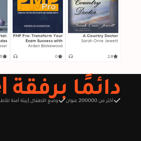
tal:
PMP Pro: Transform Your
A Country Doctor
adas
Exam Success with
Sarah Orne Jewett
idad
eser
Arden Blakewood
Game-Changing
Secrets: "Elevate your
PMP exam results! Dive
5
0
2.8
into transformative
audio lessons for peak
performance on test
دائمًا برفقة Storytel
day."
أكثر من 200000 عنوان
وضع الأطفال (بيئة آمنة للأطف