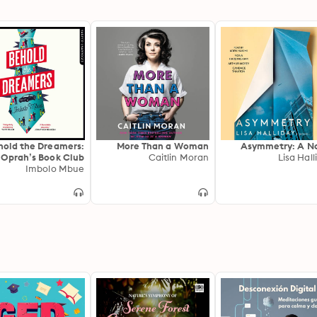
hold the Dreamers:
More Than a Woman
Asymmetry: A N
 Oprah’s Book Club
Caitlin Moran
Lisa Hall
Imbolo Mbue
pick