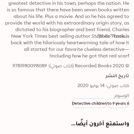
greatest detective in his town, perhaps the nation. He 
is so famous that there have been seven books written 
about his life. Plus a movie. And so he has agreed to 
provide the world with his extraordinary origin story, as 
dictated to his biographer and best friend, Charles 
New York Times best-selling author Stephan Pastis is 
“Rollo” Tookus.
back with the hilariously heartwarming tale of how it 
all started for our favorite clueless detective—
including how he got that red scarf!
© 2020 Recorded Books (كتاب صوتي): 9781980098089
تاريخ النشر
كتاب صوتي: 14 يوليو 2020
الوسوم
Detective children
6 to 9 years
واستمتع آخرون أيضًا...