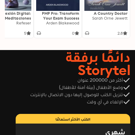
onexión Digital:
PMP Pro: Transform
A Country Doctor
Meditaciones
Your Exam Success
Sarah Orne Jewett
as para Calma y
Refeser
with Game-Changing
Arden Blakewood
Claridad
Secrets: "Elevate your
PMP exam results!
5
0
2.8
Dive into
transformative audio
lessons for peak
دائمًا برفقة
performance on test
day."
Storytel
أكثر من 200000 عنوان
وضع الأطفال (بيئة آمنة للأطفال)
تنزيل الكتب للوصول إليها دون الاتصال بالإنترنت
الإلغاء في أي وقت
الكتب الأكثر استماعًا
شهري