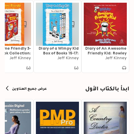
ome Friendly 3-
Diary of a Wimpy Kid
Diary of An Awesome
Book Collection:
Box of Books 15-17:
Friendly Kid: Rowley
y of an Awesome
Jeff Kinney
Deep End, Big Shot,
Jeff Kinney
Jefferson's Journal:
Jeff Kinney
ndly Kid, Rowley
and Diper Överlöde
From the Creator of
erson’s Awesome
Diary of a Wimpy Kid
endly Adventure,
and Rowley
erson’s Awesome
Friendly Spooky
ابدأ بالكتاب الأول
عرض جميع العناوين
Stories