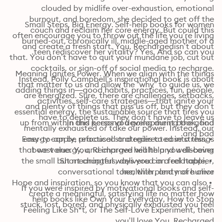
clouded by midlife over-exhaustion, emotional 
burnout, and boredom, she decided to get off the 
Small Steps, Big Energy. Self-help books for women 
couch and reclaim her core energy. But could this 
often encourage you to throw out the life you’re living 
burned-out, chronically ill, middle-aged mother of a 
and create a fresh start. You, Rechargedisn’t about 
teen rediscover her vitality? Yes. And so can you.
that. You don’t have to quit your mundane job, cut out 
cocktails, or sign-off of social media to recharge. 
Meaning Ignites Power. When we align with the things 
Instead, Polly Campbell’s inspirational book is about 
that matter to us and allow the “why” to guide us, we 
adding things in―good habits, practices, fun, people, 
are energized. Sure, there are challenges, setbacks, 
activities, self-care strategies―that ignite your 
and plenty of things that piss us off, but they don’t 
essential energy, the sustainable source that fires you 
have to deplete us. They don’t have to leave us 
up from within and keeps you going during the good 
In this personal development book, find:
mentally exhausted or take our power. Instead, our 
and bad.
 • Easy-to-apply, practical strategies to ease stress, 
energy can be refocused and redirected into things 
that we value. You, Recharged will help you discover 
the small but meaningful ways you can feel happier, 
 • Short chapters, delivered in a relatable, 
healthier, and more alive.
 • Hope and inspiration, so you know that you can also 
If you were inspired by motivational books and self-
create a meaningful, satisfying life no matter how 
help books like Own Your Everyday, How to Stop 
stuck, lost, bored, and physically exhausted you feel
Feeling Like Sh*t, or The Self-Love Experiment, then 
you’ll love You, Recharged.