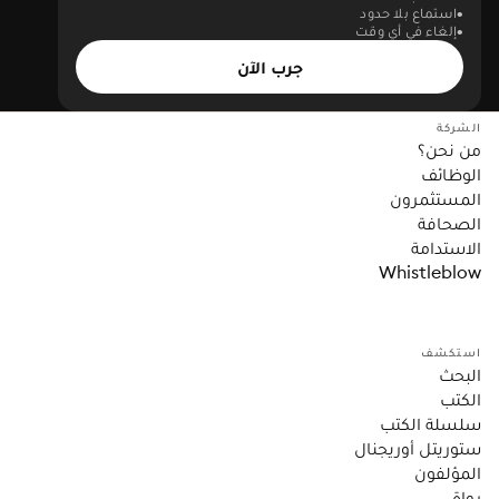
استماع بلا حدود
إلغاء في أي وقت
جرب الآن
الشركة
من نحن؟
الوظائف
المستثمرون
الصحافة
الاستدامة
Whistleblow
استكشف
البحث
الكتب
سلسلة الكتب
ستوريتل أوريجنال
المؤلفون
رواة