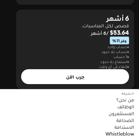
6 أشهر
قصص لكل المناسبات.
$53.64
/6 أشهر
وفر 11%
حساب واحد
حساب بلا حدود
1 حساب
استماع بلا حدود
إلغاء في أي وقت
جرب الآن
الشركة
من نحن؟
الوظائف
المستثمرون
الصحافة
الاستدامة
Whistleblow