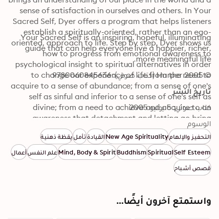
sense of satisfaction in ourselves and others. In Your 
Sacred Self, Dyer offers a program that helps listeners 
establish a spiritually-oriented, rather than an ego-
Your Sacred Self is an inspiring, hopeful, illuminating 
oriented, approach to life. Step by step, Dyer shows us 
guide that can help everyone live a happier, richer, 
how to progress from emotional awareness to 
more meaningful life.
psychological insight to spiritual alternatives in order 
© 2005 Harper (كتاب صوتي): 9780060845636
to change our experience of life from the need to 
acquire to a sense of abundance; from a sense of one's 
تاريخ النشر
self as sinful and inferior to a sense of one's self as 
كتاب صوتي: 5 يوليو 2005
divine; from a need to achieve and acquire to an 
awareness that detachment and letting go bring 
الوسوم
freedom.
التحفيز والإلهام
New Age Spirituality
القيادة
تأمل
يقظة ذهنية
Self Esteem
Spiritual
Buddhism
Mind, Body & Spirit
علم النفس
أعمال
قصص أشباح
واستمتع آخرون أيضًا...