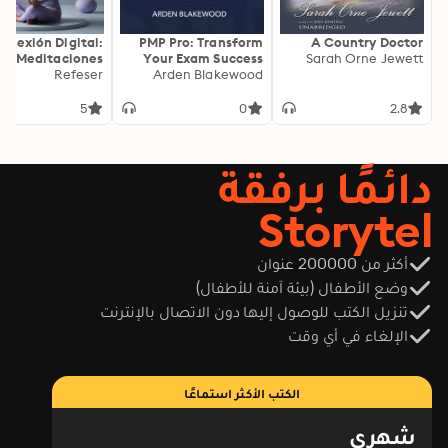
onexión Digital:
PMP Pro: Transform
A Country Doctor
Meditaciones
Your Exam Success
Sarah Orne Jewett
as para Calma y
Refeser
with Game-Changing
Arden Blakewood
Claridad
Secrets: "Elevate your
PMP exam results!
5
0
2.8
Dive into
transformative audio
lessons for peak
دائمًا برفقة
performance on test
day."
Storytel
أكثر من 200000 عنوان
وضع الأطفال (بيئة آمنة للأطفال)
تنزيل الكتب للوصول إليها دون الاتصال بالإنترنت
الإلغاء في أي وقت
الكتب الأكثر استماعًا
شهري