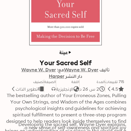
عينة
Your Sacred Self
تأليف
Wayne W. Dyer
مع:
Wayne W. Dyer
دار النشر
Harper
715 تقييمات
المدة
اللغة
الصيغة
تصنيف
4.5
2 س 26 د
الإنجليزية
تطوير الذات
The bestselling author of Your Erroneous Zones, Pulling 
Your Own Strings, and Wisdom of the Ages combines 
psychological insights and guidelines for achieving 
spiritual fulfillment to present a three-step program 
designed to help readers look inside themselves to find 
Developing the sacred self, Wayne Dyer explains, 
a new sense of self-awareness and spiritual joy. 
brings an understanding of our place in the world and a 