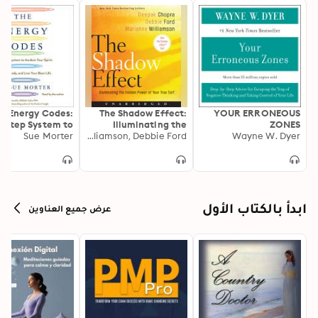
e Energy Codes:
The Shadow Effect:
YOUR ERRONEOUS
7-Step System to
Illuminating the
ZONES
ken Your Spirit,
Sue Morter
Hidden Power of Your
Deepak Chopra, Marianne Williamson, Debbie Ford
Wayne W. Dyer
l Your Body, and
True Self
ve Your Best Life
ابدأ بالكتاب الأول
عرض جميع العناوين