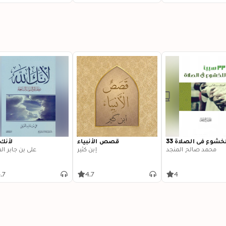
ا للخشوع في الصلاة
قصص الأنبياء
لأنك 
محمد صالح المنجد
إبن كثير
علي بن جابر ال
.7
4.7
4