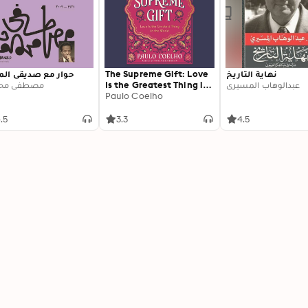
نهاية التاريخ
The Supreme Gift: Love
حوار مع صديقي الم
عبدالوهاب المسيري
Is the Greatest Thing in
مصطفى محم
the World
Paulo Coelho
.5
3.3
4.5