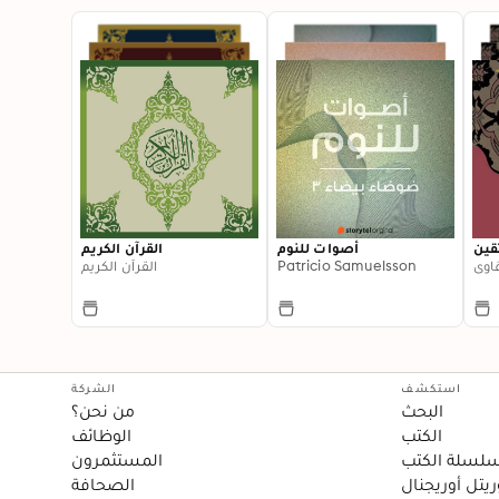
قين
أصوات للنوم
القرآن الكريم
اوي
Patricio Samuelsson
القرآن الكريم
استكشف
الشركة
البحث
من نحن؟
الكتب
الوظائف
لسلة الكتب
المستثمرون
يتل أوريجنال
الصحافة