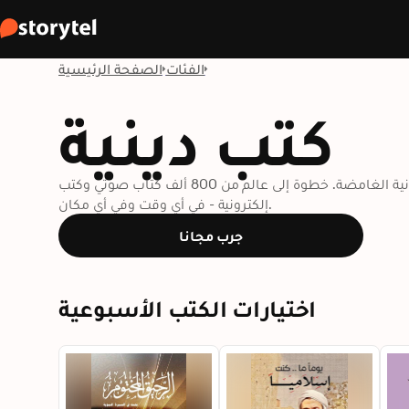
الفئات
الصفحة الرئيسية
كتب دينية
فتح أبعاد جديدة مع الروحانية الغامضة. خطوة إلى عالم من 800 ألف كتاب صوتي وكتب
إلكترونية - في أي وقت وفي أي مكان.
جرب مجانا
اختيارات الكتب الأسبوعية