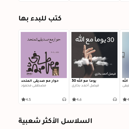
كتب للبدء بها
الله
30 يوما مع الله
حوار مع صديقي الملحد
فيفي
فيصل أحمد بخاري
مصطفى محمود
4.5
4.6
4
السلاسل الأكثر شعبية