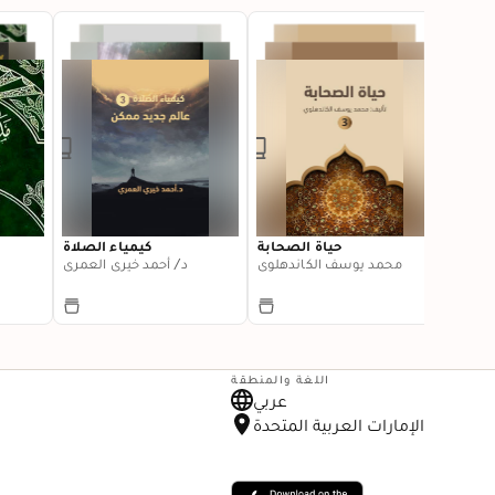
The S
حياة الصحابة
كيمياء الصلاة
Rhond
محمد يوسف الكاندهلوي
د/ أحمد خيري العمري
اللغة والمنطقة
عربي
الإمارات العربية المتحدة