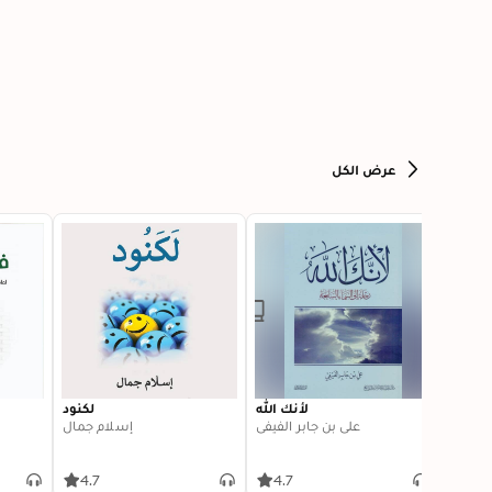
عرض الكل
لعظمى
لأنك الله
لكنود
ف
الشيخ
علي بن جابر الفيفي
إسلام جمال
4.7
4.7
4.6