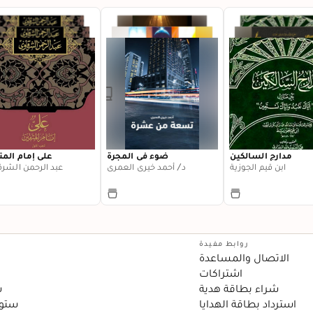
مدارج السالكين
ضوء في المجرة
علي إمام المت
ابن قيم الجوزية
د/ أحمد خيري العمري
عبد الرحمن الشرق
روابط مفيدة
الاتصال والمساعدة
اشتراكات
شراء بطاقة هدية
س
استرداد بطاقة الهدايا
ستور