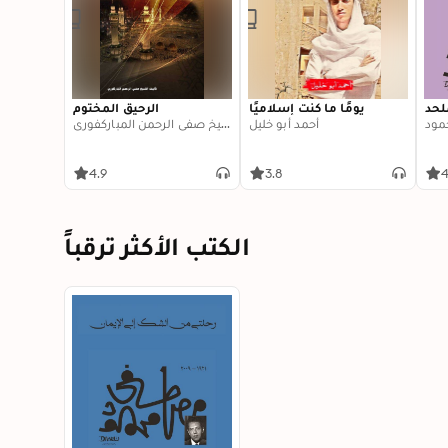
لحد
يومًا ما كنت إسلاميًا
الرحيق المختوم
ود
أحمد أبو خليل
الشيخ صفي الرحمن المباركفوري
4.9
3.8
4
الكتب الأكثر ترقباً