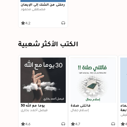
رحلتي من الشك إلى الإيمان
مصطفى محمود
4.2
الكتب الأكثر شعبية
سماء
فاتتني صلاة
30 يوما مع الله
بعة
إسلام جمال
فيصل أحمد بخاري
فيفي
4.6
4.7
4