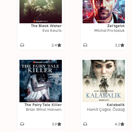
The Black Water
Zeitgeist
Eva Keuris
Michal Protasiuk
2.4
3.2
The Fairy Tale Killer
Kalabalik
Brian Wind-Hansen
Hamit Çağlar Özdağ
3.9
4.3