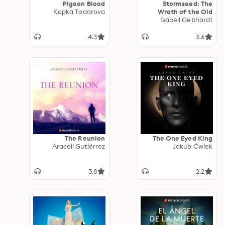
Pigeon Blood
Stormseed: The
Kapka Todorova
Wrath of the Old
Isabell Gebhardt
Gods
4.3
3.6
The Reunion
The One Eyed King
Araceli Gutiérrez
Jakub Ćwiek
3.8
2.2