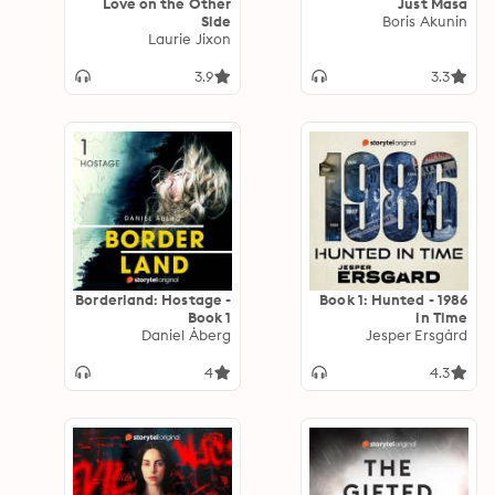
Love on the Other
Just Masa
Side
Boris Akunin
Laurie Jixon
3.9
3.3
Borderland: Hostage -
1986 - Book 1: Hunted
Book 1
in Time
Daniel Åberg
Jesper Ersgård
4
4.3