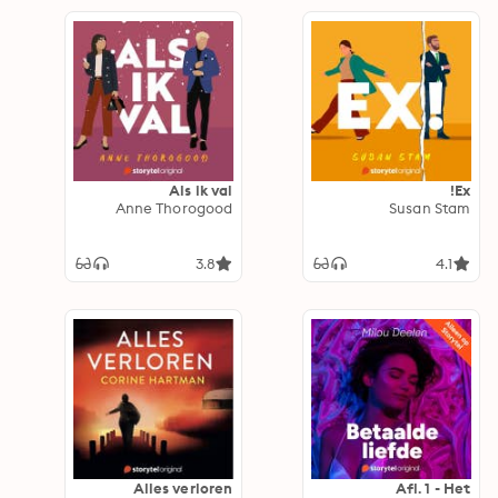
Als ik val
Ex!
Anne Thorogood
Susan Stam
3.8
4.1
Alles verloren
Afl. 1 - Het