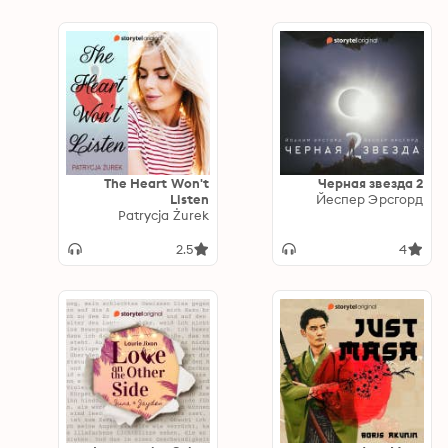
The Heart Won't
Черная звезда 2
Listen
Йеспер Эрсгорд
Patrycja Żurek
2.5
4