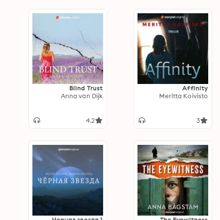
Blind Trust
Affinity
Anna van Dijk
Meritta Koivisto
4.2
3
Черная звезда 1
The Eyewitness