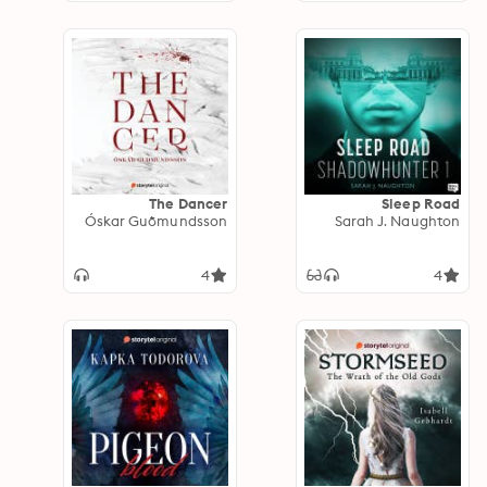
The Dancer
Sleep Road
Óskar Guðmundsson
Sarah J. Naughton
4
4