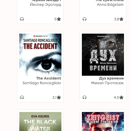
Йеспер Эрсгорд
Anna Bågstam
5
3.8
The Accident
Дух времени
Santiago Roncagliolo
Михал Протасюк
3.1
4.5