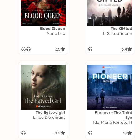
Blood Queen
The Gifted
Anna Lea
L. S. Kaufmann
3.5
3.4
The Egtved girl
Pioneer - The Third
Linda Dielemans
Eye
Ida-Marie Rendtorff
4.2
4.1