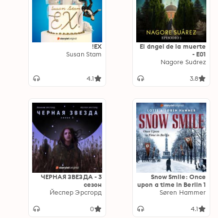
EX!
El ángel de la muerte
Susan Stam
- E01
Nagore Suárez
4.1
3.8
ЧЕРНАЯ ЗВЕЗДА - 3
Snow Smile: Once
сезон
upon a time in Berlin 1
Йеспер Эрсгорд
Søren Hammer
0
4.1