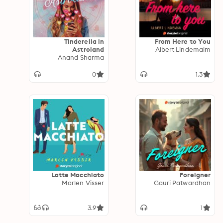
Tinderella in
From Here to You
Astroland
Albert Lindemalm
Anand Sharma
0
1.3
Latte Macchiato
Foreigner
Marlen Visser
Gauri Patwardhan
3.9
1