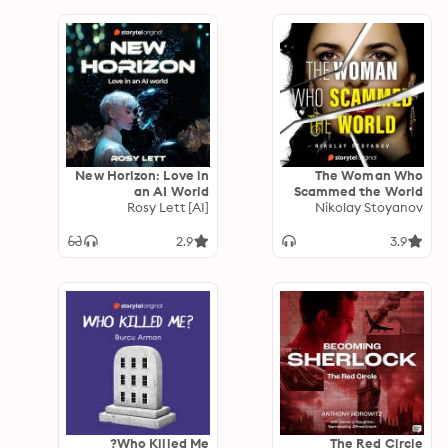
New Horizon: Love in
The Woman Who
an AI World
Scammed the World
Rosy Lett [AI]
Nikolay Stoyanov
2.9
3.9
Who Killed Me?
The Red Circle