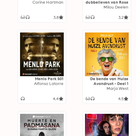
Corine Hartman
dubbelleven van Rose
Milou Deelen
3.8
3.2
Menlo Park S01
De bende van Huize
Alfonso Latorre
Avondrust - Deel 1
Marja West
4.4
4.5