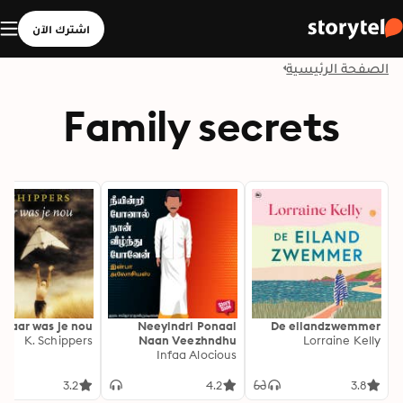
اشترك الآن
الصفحة الرئيسية
Family secrets
Waar was je nou
Neeyindri Ponaal
De eilandzwemmer
K. Schippers
Naan Veezhndhu
Lorraine Kelly
Infaa Alocious
Poven
3.2
4.2
3.8