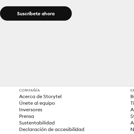
Suscríbete ahora
COMPAÑÍA
E
Acerca de Storytel
B
Únete al equipo
T
Inversores
A
Prensa
S
Sustentabilidad
A
Declaración de accesibilidad
N