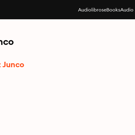
Audiolibros
eBooks
Audio 
nco
z Junco