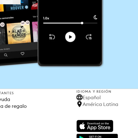
IDIOMA Y REGIÓN
TANTES
Español
yuda
América Latina
ta de regalo