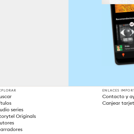
XPLORAR
ENLACES IMPOR
uscar
Contacto y a
ítulos
Canjear tarje
udio series
torytel Originals
utores
arradores