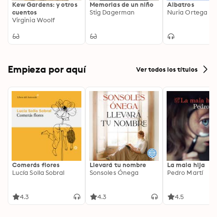
Kew Gardens: y otros
Memorias de un niño
Albatros
cuentos
Stig Dagerman
Nuria Ortega Ri
Virginia Woolf
Empieza por aquí
Ver todos los títulos
Comerás flores
Llevará tu nombre
La mala hija
Lucía Solla Sobral
Sonsoles Ónega
Pedro Martí
4.3
4.3
4.5