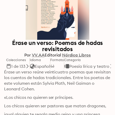
Érase un verso: Poemas de hadas
revisitados
Por
VV.AA
Editorial
Nórdica Libros
Colecciones
Idioma
Formato
Categoría
1 de 133
Español
Poesía lírica y teatro
Érase un verso reúne veinticuatro poemas que revisitan 
los cuentos de hadas tradicionales. Entre los poetas de 
este volumen están Sylvia Plath, Neil Gaiman o 
Leonard Cohen.
«Los chicos no quieren ser príncipes.
Los chicos quieren ser pastores que matan dragones,
igual alguien te regala medio reino y una princesa,