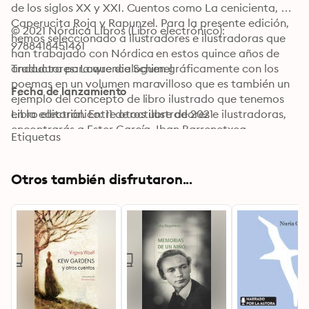
de los siglos XX y XXI. Cuentos como La cenicienta, 
Caperucita Roja y Rapunzel. Para la presente edición, 
© 2021 Nórdica Libros (Libro electrónico): 
hemos seleccionado a ilustradores e ilustradoras que 
9788418451461
han trabajado con Nórdica en estos quince años de 
andadura para que dialoguen gráficamente con los 
Traductores: Lawrence Schimel
poemas en un volumen maravilloso que es también un 
Fecha de lanzamiento
ejemplo del concepto de libro ilustrado que tenemos 
en la editorial. Entre otros ilustradores e ilustradoras, 
Libro electrónico: 11 de octubre de 2021
encontrarás a Ester García, Iban Barrenetxea, 
Etiquetas
Fernando Vicente, Noemí Villanueva o Carmen Bueno.
Otros también disfrutaron...