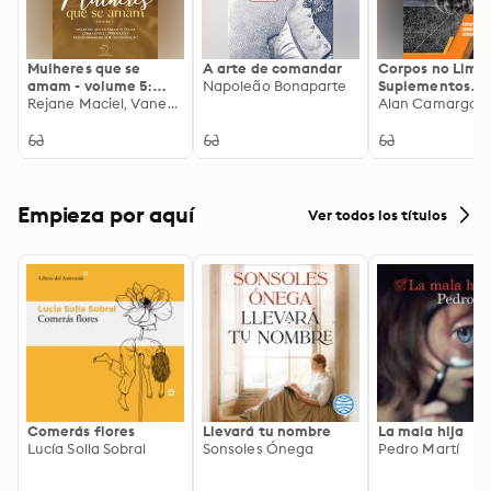
Mulheres que se
A arte de comandar
Corpos no Limit
amam - volume 5:
Napoleão Bonaparte
Suplementos
vivendo a plenitude
Rejane Maciel, Vanessa Santos, Bruna Legnaioli, Adriana Gonçalo da Silva, Catarina Alvarez, Daise Compodonio, Daniela T. D. Tescari, Edinilza Eliotério, Elis Regina Casagrande Penso, Jana Patrício, Jeice Menegato Bergamim, Lucianna Lima, Marta Delogo, Mônica Barcelos, Paula Pinese, Pri Mendes, Regiane Freitas, Renatta Murtinho
Alimentares e
Alan Camargo Si
do propósito de Deus
Anabolizantes 
Academias de
Ginástica
Empieza por aquí
Ver todos los títulos
Comerás flores
Llevará tu nombre
La mala hija
Lucía Solla Sobral
Sonsoles Ónega
Pedro Martí