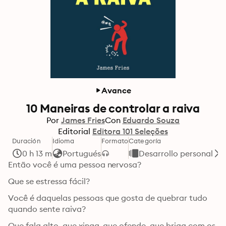
Avance
10 Maneiras de controlar a raiva
Por
James Fries
Con
Eduardo Souza
Editorial
Editora 101 Seleções
Duración
Idioma
Formato
Categoría
0 h 13 m
Portugués
Desarrollo personal
Então você é uma pessoa nervosa? 
Que se estressa fácil?
Você é daquelas pessoas que gosta de quebrar tudo 
quando sente raiva? 
Que fala alto, que xinga, que ofende, que briga com os 