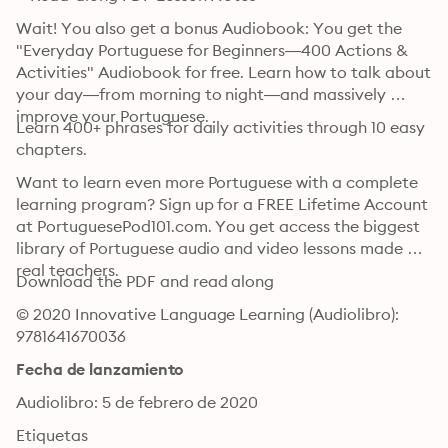
Wait! You also get a bonus Audiobook: You get the 
"Everyday Portuguese for Beginners—400 Actions & 
Activities" Audiobook for free. Learn how to talk about 
your day—from morning to night—and massively 
improve your Portuguese.
Learn 400+ phrases for daily activities through 10 easy 
chapters.
Want to learn even more Portuguese with a complete 
learning program? Sign up for a FREE Lifetime Account 
at PortuguesePod101.com. You get access the biggest 
library of Portuguese audio and video lessons made by 
real teachers.
Download the PDF and read along
© 2020 Innovative Language Learning (Audiolibro): 
9781641670036
Fecha de lanzamiento
Audiolibro: 5 de febrero de 2020
Etiquetas