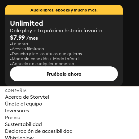
Audiolibros, ebooks y mucho más.
Unlimited
Dale play a tu próxima historia favorita.
$7.99
/mes
1 cuenta
Acceso ilimitado
Escucha y lee los títulos que quieras
Modo sin conexión + Modo Infantil
Cancela en cualquier momento
Pruébalo ahora
COMPAÑÍA
Acerca de Storytel
Únete al equipo
Inversores
Prensa
Sustentabilidad
Declaración de accesibilidad
Whistleblow