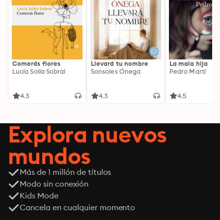
Comerás flores
Llevará tu nombre
La mala hija
Lucía Solla Sobral
Sonsoles Ónega
Pedro Martí
4.3
4.3
4.5
Explora nuevos
mundos
Más de 1 millón de títulos
Modo sin conexión
Kids Mode
Cancela en cualquier momento