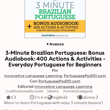
Avance
3-Minute Brazilian Portuguese: Bonus
Audiobook: 400 Actions & Activities -
Everyday Portuguese for Beginners
Por
Innovative Language Learning
PortuguesePod101.com
Con
PortuguesePod101.com
Editorial
Innovative Language Learning
2 calificaciones
Duración
Idioma
Formato
Categoría
5
3 h 6 m
Inglés
Idioma
Want to learn Portuguese with easy 3-minute lessons?