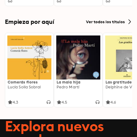
Journey Through
Literary Memories
Empieza por aquí
Ver todos los títulos
Comerás flores
La mala hija
Las gratitudes
Lucía Solla Sobral
Pedro Martí
Delphine de Vig
4.3
4.5
4.6
Explora nuevos