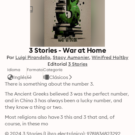
3 Stories - War at Home
Por
Luigi Pirandello
Stacy Aumonier
Winifred Holtby
Editorial
3 Stories
Idioma
Formato
Categoría
Inglés
Clásicos
There is something about the number 3. 
The Ancient Greeks believed 3 was the perfect number, 
and in China 3 has always been a lucky number, and 
they know a thing or two. 
Most religions also have 3 this and 3 that and, of 
course, in these mo
© 2024 3 Stories (Libro electrónico): 9781836823292