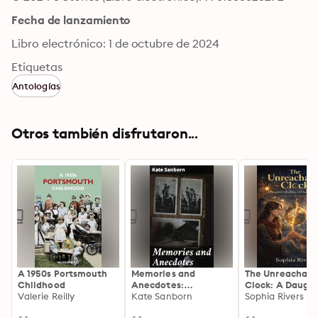
Fecha de lanzamiento
Libro electrónico: 1 de octubre de 2024
Etiquetas
Antologías
Otros también disfrutaron...
A 1950s Portsmouth
Memories and
The Unreachabl
Childhood
Anecdotes:
Clock: A Daught
Valerie Reilly
Recollections and
Kate Sanborn
Journey to Save
Sophia Rivers
Reflections: A
Mother