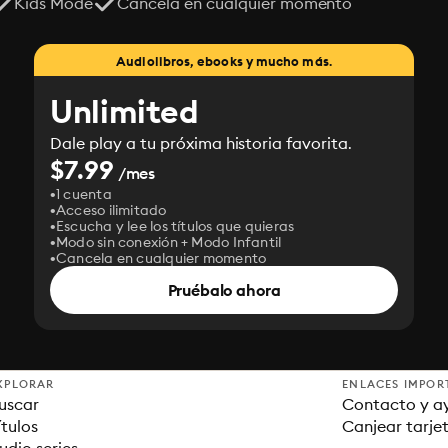
Kids Mode
Cancela en cualquier momento
Audiolibros, ebooks y mucho más.
Unlimited
Dale play a tu próxima historia favorita.
$7.99
/mes
1 cuenta
Acceso ilimitado
Escucha y lee los títulos que quieras
Modo sin conexión + Modo Infantil
Cancela en cualquier momento
Pruébalo ahora
XPLORAR
ENLACES IMPOR
uscar
Contacto y a
ítulos
Canjear tarje