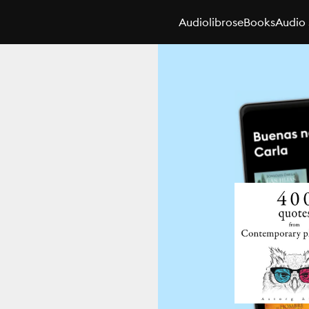
Audiolibros
eBooks
Audio 