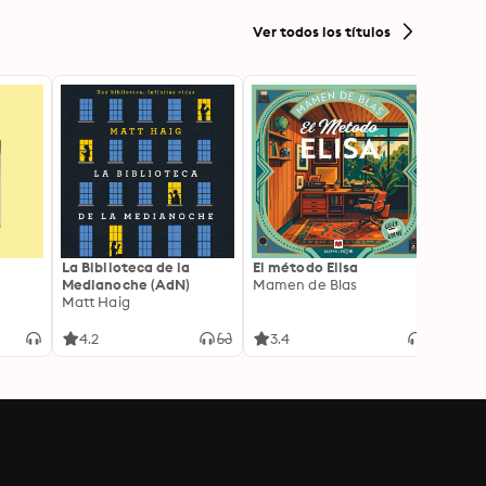
Ver todos los títulos
La Biblioteca de la
El método Elisa
Yeste
Medianoche (AdN)
Mamen de Blas
Caro 
Matt Haig
4.2
3.4
3.9