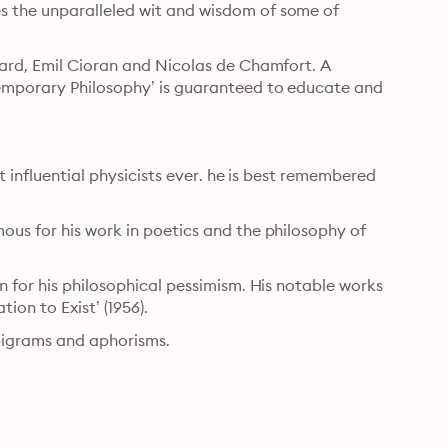
 the unparalleled wit and wisdom of some of 
ard, Emil Cioran and Nicolas de Chamfort. A 
emporary Philosophy’ is guaranteed to educate and 
t influential physicists ever. he is best remembered 
us for his work in poetics and the philosophy of 
 for his philosophical pessimism. His notable works 
ion to Exist’ (1956).
epigrams and aphorisms.