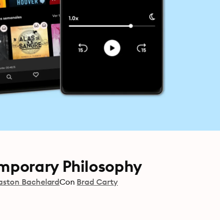
mporary Philosophy
aston Bachelard
Con
Brad Carty