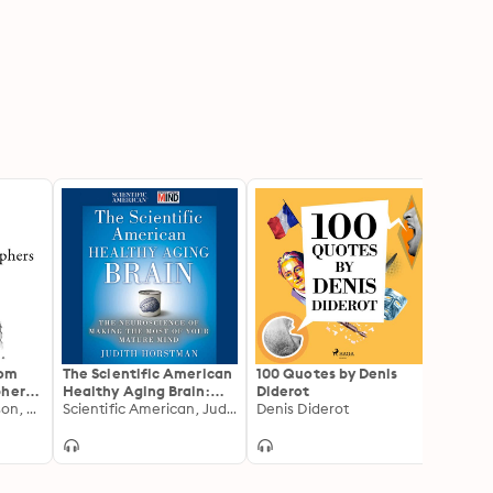
rom
The Scientific American
100 Quotes by Denis
600 Q
phers
Healthy Aging Brain:
Diderot
Politi
y
Ralph Waldo Emerson, Henry David Thoreau, Friedrich Nietzsche, Søren Kierkegaard, Arthur Schopenhauer
The Neuroscience of
Scientific American, Judith Horstman
Denis Diderot
Making the Most of Your
Mature Mind