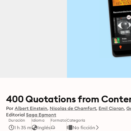
400 Quotations from Conte
Por
Albert Einstein
Nicolas de Chamfort
Emil Cioran
G
Editorial
Saga Egmont
Duración
Idioma
Formato
Categoría
1 h 35 m
Inglés
No ficción