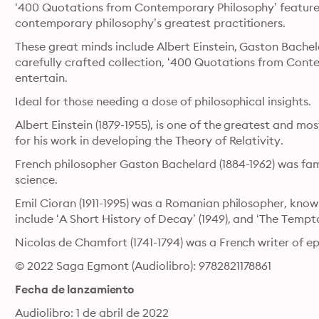
‘400 Quotations from Contemporary Philosophy’ features
contemporary philosophy’s greatest practitioners. 
These great minds include Albert Einstein, Gaston Bachel
carefully crafted collection, ‘400 Quotations from Cont
entertain. 
Ideal for those needing a dose of philosophical insights. 
Albert Einstein (1879-1955), is one of the greatest and mos
for his work in developing the Theory of Relativity.
French philosopher Gaston Bachelard (1884-1962) was famo
science.
Emil Cioran (1911-1995) was a Romanian philosopher, known
include ‘A Short History of Decay’ (1949), and ‘The Temptat
Nicolas de Chamfort (1741-1794) was a French writer of 
© 2022 Saga Egmont (Audiolibro): 9782821178861
Fecha de lanzamiento
Audiolibro: 1 de abril de 2022