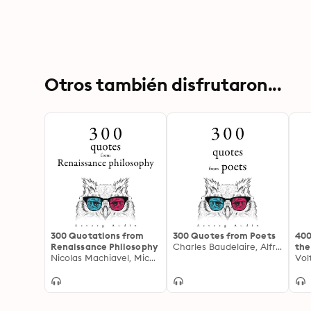
Otros también disfrutaron...
300 Quotations from
300 Quotes from Poets
400
Renaissance Philosophy
Charles Baudelaire, Alfred de Musset, Alphonse de Lamartine
the
Nicolas Machiavel, Michel de Montaigne, Francis Bacon
Enl