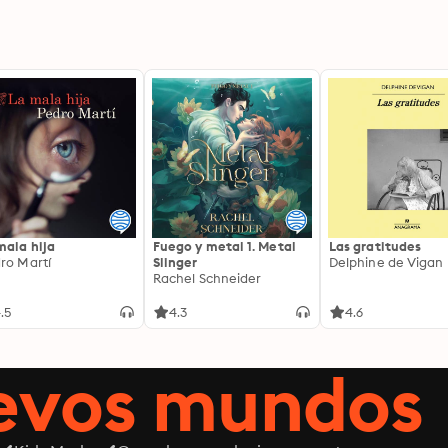
mala hija
Fuego y metal 1. Metal
Las gratitudes
ro Martí
Slinger
Delphine de Vigan
Rachel Schneider
.5
4.3
4.6
uevos mundos