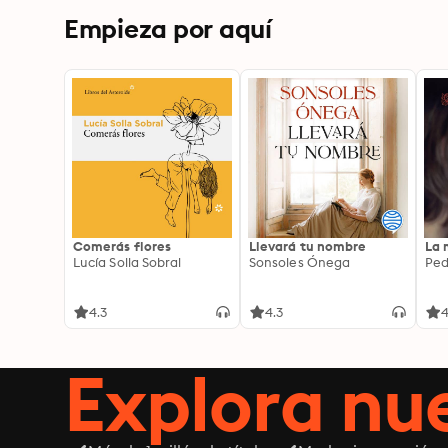
Empieza por aquí
Comerás flores
Llevará tu nombre
La 
Lucía Solla Sobral
Sonsoles Ónega
Ped
4.3
4.3
4
Explora n