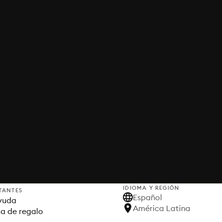
IDIOMA Y REGIÓN
TANTES
Español
yuda
América Latina
ta de regalo