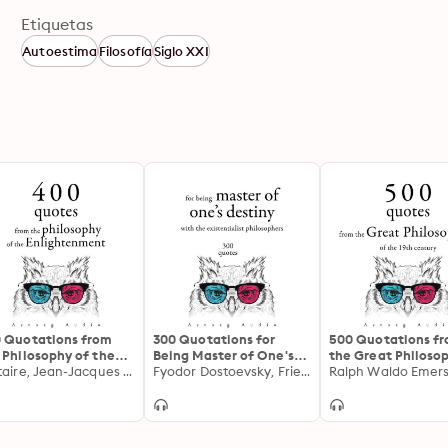
Etiquetas
Autoestima
Filosofía
Siglo XXI
 Quotations from
300 Quotations for
500 Quotations f
 Philosophy of the
Being Master of One's
the Great Philoso
ightenment
Voltaire, Jean-Jacques Rousseau, Denis Diderot, Montesquieu
Destiny with the
Fyodor Dostoevsky, Friedrich Nietzsche, Søren Kierkegaard
of the 19th Centur
Existentialist
Philosophers