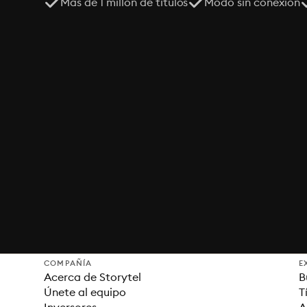
Más de 1 millón de títulos
Modo sin conexión
COMPAÑÍA
E
Acerca de Storytel
B
Únete al equipo
T