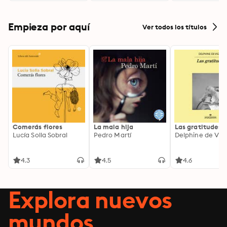
Empieza por aquí
Ver todos los títulos
Comerás flores
La mala hija
Las gratitudes
Lucía Solla Sobral
Pedro Martí
Delphine de Vig
4.3
4.5
4.6
Explora nuevos
mundos