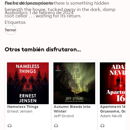
the interlopers gone—there is something hidden 
Fecha de lanzamiento
beneath the house, tucked away in the dark, damp 
Audiolibro: 1 de febrero de 2024
root cellar . . . waiting for its return.
Etiquetas
Terror
Otros también disfrutaron...
Nameless Things
Autumn Bleeds into
Apartment 16: 
Ernest Jensen
Winter
Gruesome, Goth
Jeff Strand
Psychological H
Adam Nevill
from the Author
The Ritual