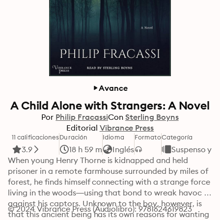
Avance
A Child Alone with Strangers: A Novel
Por
Philip Fracassi
Con
Sterling Boyns
Editorial
Vibrance Press
11 calificaciones
Duración
Idioma
Formato
Categoría
3.9
18 h 59 m
Inglés
Suspenso y T
When young Henry Thorne is kidnapped and held 
prisoner in a remote farmhouse surrounded by miles of 
forest, he finds himself connecting with a strange force 
living in the woods—using that bond to wreak havoc 
against his captors. Unknown to the boy, however, is 
© 2024 Vibrance Press (Audiolibro): 9781624619823
that this ancient being has its own reasons for wanting 