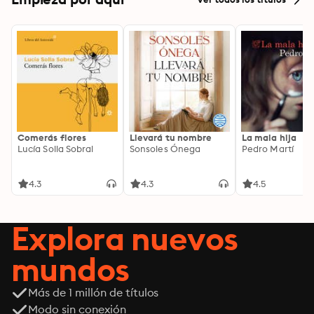
Comerás flores
Llevará tu nombre
La mala hija
Lucía Solla Sobral
Sonsoles Ónega
Pedro Martí
4.3
4.3
4.5
Explora nuevos
mundos
Más de 1 millón de títulos
Modo sin conexión