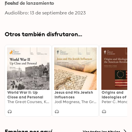
pews."
Fecha de lanzamiento
Audiolibro: 13 de septiembre de 2023
Otros también disfrutaron...
World War II: Up
Jesus and His Jewish
Origins and
Close and Personal
Influences
Ideologies of th
The Great Courses, Keith Huxen
Jodi Magness, The Great Courses
American Revol
Empieza por aquí
Ver todos los títulos