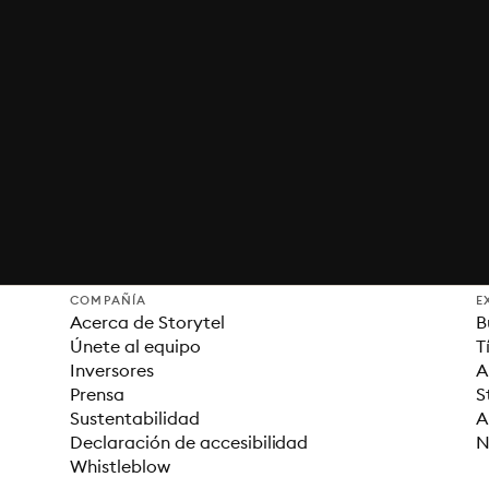
COMPAÑÍA
E
Acerca de Storytel
B
Únete al equipo
T
Inversores
A
Prensa
S
Sustentabilidad
A
Declaración de accesibilidad
N
Whistleblow