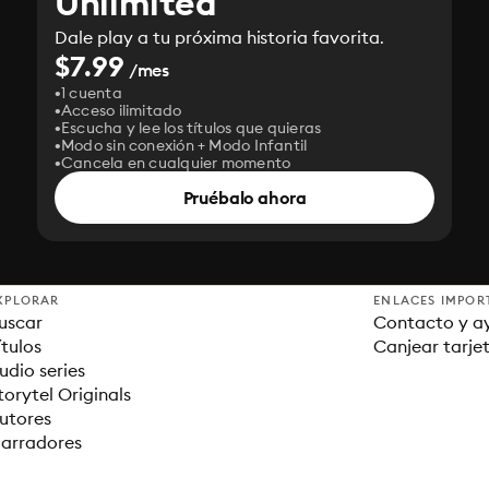
Unlimited
Dale play a tu próxima historia favorita.
$7.99
/mes
1 cuenta
Acceso ilimitado
Escucha y lee los títulos que quieras
Modo sin conexión + Modo Infantil
Cancela en cualquier momento
Pruébalo ahora
XPLORAR
ENLACES IMPOR
uscar
Contacto y a
ítulos
Canjear tarje
udio series
torytel Originals
utores
arradores