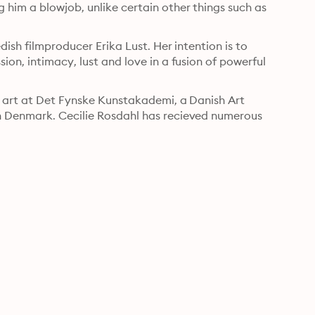
him a blowjob, unlike certain other things such as 
dish filmproducer Erika Lust. Her intention is to 
on, intimacy, lust and love in a fusion of powerful 
d art at Det Fynske Kunstakademi, a Danish Art 
n Denmark. Cecilie Rosdahl has recieved numerous 