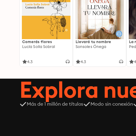
Comerás flores
Llevará tu nombre
La 
Lucía Solla Sobral
Sonsoles Ónega
Ped
4.3
4.3
4
Explora n
Más de 1 millón de títulos
Modo sin conexión