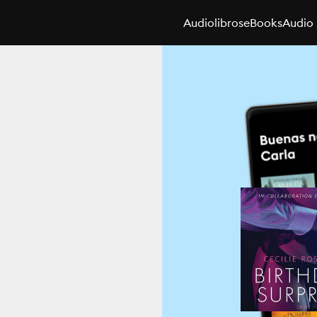
Audiolibros
eBooks
Audio 