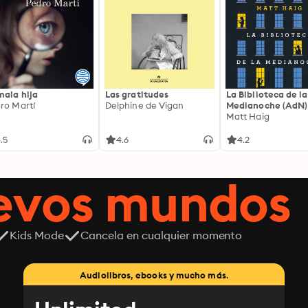
mala hija
Las gratitudes
La Biblioteca de la
ro Martí
Delphine de Vigan
Medianoche (AdN)
Matt Haig
.5
4.6
4.2
uevos mundos
Kids Mode
Cancela en cualquier momento
Audiolibros, ebooks y mucho más.