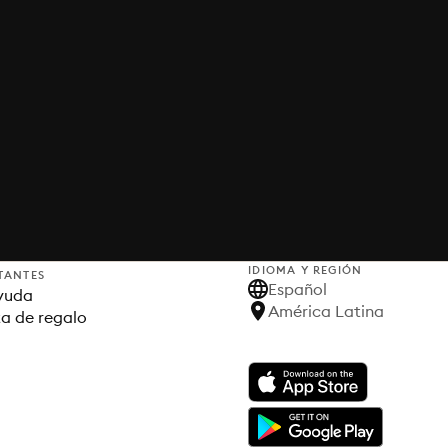
IDIOMA Y REGIÓN
TANTES
Español
yuda
América Latina
ta de regalo