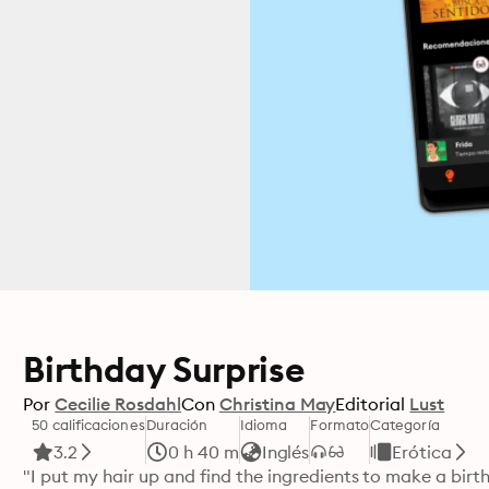
Birthday Surprise
Por
Cecilie Rosdahl
Con
Christina May
Editorial
Lust
50 calificaciones
Duración
Idioma
Formato
Categoría
3.2
0 h 40 m
Inglés
Erótica
"I put my hair up and find the ingredients to make a bir