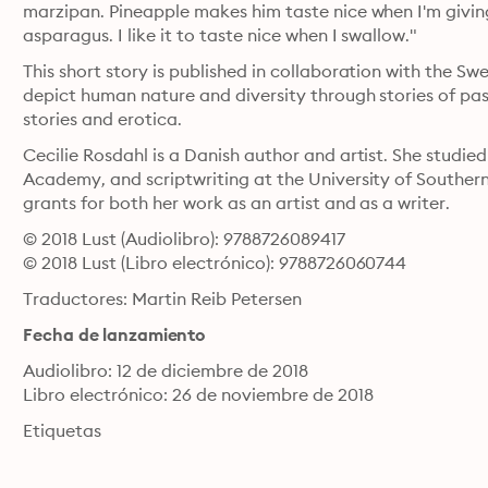
marzipan. Pineapple makes him taste nice when I'm giving 
asparagus. I like it to taste nice when I swallow."
This short story is published in collaboration with the Swe
depict human nature and diversity through stories of passi
stories and erotica.
Cecilie Rosdahl is a Danish author and artist. She studie
Academy, and scriptwriting at the University of Souther
grants for both her work as an artist and as a writer.
© 2018 Lust (Audiolibro): 9788726089417
© 2018 Lust (Libro electrónico): 9788726060744
Traductores: Martin Reib Petersen
Fecha de lanzamiento
Audiolibro: 12 de diciembre de 2018
Libro electrónico: 26 de noviembre de 2018
Etiquetas