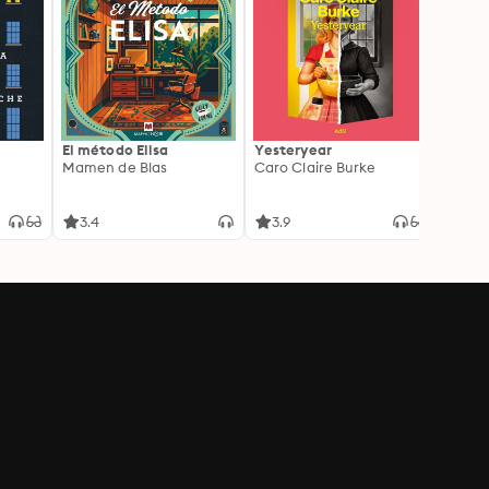
El método Elisa
Yesteryear
Carc
Mamen de Blas
Caro Claire Burke
Layla
3.4
3.9
4.2