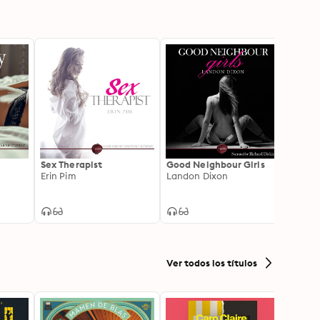
Sex Therapist
Good Neighbour Girls
Pool B
Erin Pim
Landon Dixon
short 
Anita
Ver todos los títulos