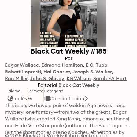
Black Cat Weekly #185
Por
Edgar Wallace
Edmond Hamilton
E.C. Tubb
Robert Lopresti
Hal Charles
Joseph S. Walker
Ron Miller
John S. Glasby
KB Willson
Sarah EA Hart
Editorial
Black Cat Weekly
Idioma
Formato
Categoría
Inglés
Ciencia ficción
This issue, we have a pair of Golden Age novels—one 
mystery, one fantasy—from two of the greats, Edgar 
Wallace (who created King Kong, among other things) 
and H. de Vere Stacpoole (author of The Blue Lagoon). 
But the short stories are no slouches, either: tales by 
© 2025 Black Cat Weekly (Libro electrónico): 