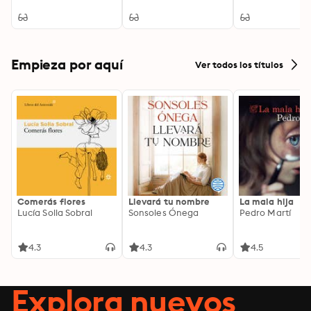
Transformation, and
Shaping America's
a Changed World
Future: A Presidential
Agenda in Polk's
Masterful Address
Empieza por aquí
Ver todos los títulos
Comerás flores
Llevará tu nombre
La mala hija
Lucía Solla Sobral
Sonsoles Ónega
Pedro Martí
4.3
4.3
4.5
Explora nuevos