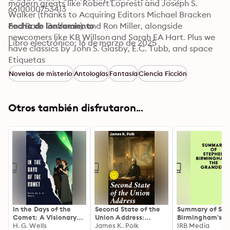
modern greats like Robert Lopresti and Joseph S. 
6610000753413
Walker (thanks to Acquiring Editors Michael Bracken 
and Barb Goffman), and Ron Miller, alongside 
Fecha de lanzamiento
newcomers like KB Willson and Sarah EA Hart. Plus we 
Libro electrónico: 16 de marzo de 2025
have classics by John S. Glasby, E.C. Tubb, and space 
opera from Edmond Hamilton. And, of course, a solve-
Etiquetas
it-yourself mystery from Hal Charles. Fun stuff!
Novelas de misterio
Antologías
Fantasía
Ciencia Ficción
Otros también disfrutaron...
In the Days of the
Second State of the
Summary of St
Comet: A Visionary
Union Address:
Birmingham's T
Tale of Love,
H. G. Wells
Enriched edition.
James K. Polk
Grandees
IRB Media