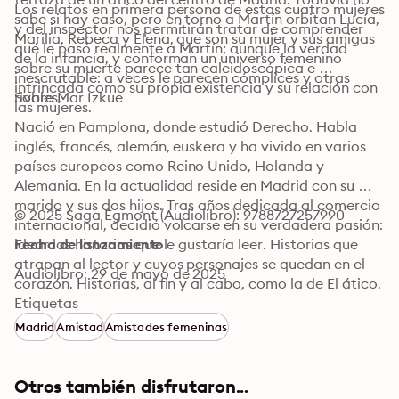
Los relatos en primera persona de estas cuatro mujeres 
sabe si hay caso, pero en torno a Martín orbitan Lucía, 
y del inspector nos permitirán tratar de comprender 
Marilia, Rebeca y Elena, que son su mujer y sus amigas 
qué le pasó realmente a Martín; aunque la verdad 
de la infancia, y conforman un universo femenino 
sobre su muerte parece tan caleidoscópica e 
inescrutable: a veces le parecen cómplices y otras 
intrincada como su propia existencia y su relación con 
Sobre Mar Izkue
rivales. 
las mujeres.
Nació en Pamplona, donde estudió Derecho. Habla 
inglés, francés, alemán, euskera y ha vivido en varios 
países europeos como Reino Unido, Holanda y 
Alemania. En la actualidad reside en Madrid con su 
marido y sus dos hijos. Tras años dedicada al comercio 
© 2025 Saga Egmont (Audiolibro): 9788727257990
internacional, decidió volcarse en su verdadera pasión: 
idear las historias que le gustaría leer. Historias que 
Fecha de lanzamiento
atrapan al lector y cuyos personajes se quedan en el 
Audiolibro: 29 de mayo de 2025
corazón. Historias, al fin y al cabo, como la de El ático.
Etiquetas
Madrid
Amistad
Amistades femeninas
Otros también disfrutaron...