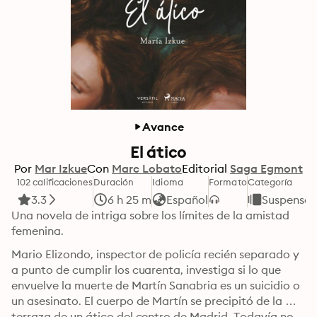
Avance
El ático
Por
Mar Izkue
Con
Marc Lobato
Editorial
Saga Egmont
102 calificaciones
Duración
Idioma
Formato
Categoría
3.3
6 h 25 m
Español
Suspenso y
Una novela de intriga sobre los límites de la amistad 
femenina.
Mario Elizondo, inspector de policía recién separado y 
a punto de cumplir los cuarenta, investiga si lo que 
envuelve la muerte de Martín Sanabria es un suicidio o 
un asesinato. El cuerpo de Martín se precipitó de la 
terraza de un ático del centro de Madrid. Todavía no 