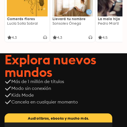
Comerás flores
Llevará tu nombre
La mala hija
Lucía Solla Sobral
Sonsoles Ónega
Pedro Martí
4.3
4.3
4.5
Explora nuevos
mundos
Más de 1 millón de títulos
Modo sin conexión
Kids Mode
Cancela en cualquier momento
Audiolibros, ebooks y mucho más.