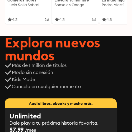
Comerás flores
Llevará tu nombre
La mala hija
Lucía Solla Sobral
Sonsoles Ónega
Pedro Martí
4.3
4.3
4.5
Explora nuevos
mundos
Más de 1 millón de títulos
Modo sin conexión
Kids Mode
Cancela en cualquier momento
Audiolibros, ebooks y mucho más.
Unlimited
Dale play a tu próxima historia favorita.
$7.99
/mes