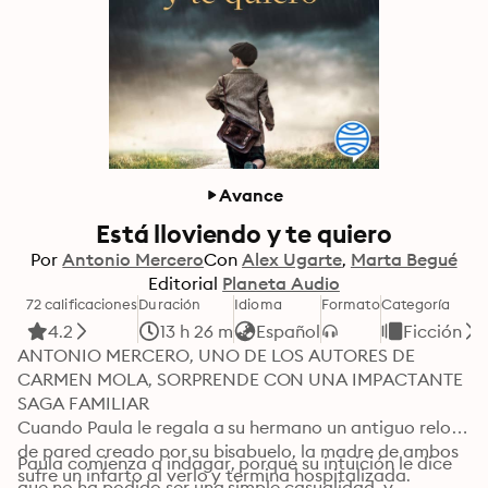
Avance
Está lloviendo y te quiero
Por
Antonio Mercero
Con
Alex Ugarte
Marta Begué
Editorial
Planeta Audio
72 calificaciones
Duración
Idioma
Formato
Categoría
4.2
13 h 26 m
Español
Ficción
ANTONIO MERCERO, UNO DE LOS AUTORES DE 
CARMEN MOLA, SORPRENDE CON UNA IMPACTANTE 
SAGA FAMILIAR

Cuando Paula le regala a su hermano un antiguo reloj 
de pared creado por su bisabuelo, la madre de ambos 
Paula comienza a indagar, porque su intuición le dice 
sufre un infarto al verlo y termina hospitalizada.
que no ha podido ser una simple casualidad, y 