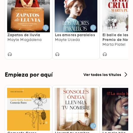
Zapatos de lluvia
Los amores paralelos
El baile de las c
Mayte Magdalena
Mayte Uceda
Premio de Nove
Fernando Lara 
Marta Platel
Empieza por aquí
Ver todos los títulos