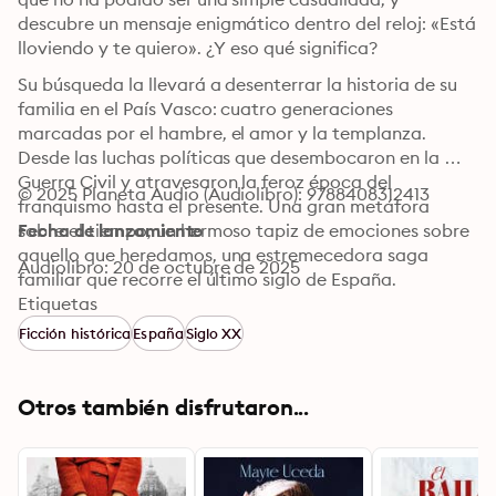
descubre un mensaje enigmático dentro del reloj: «Está 
lloviendo y te quiero». ¿Y eso qué significa?
Su búsqueda la llevará a desenterrar la historia de su 
familia en el País Vasco: cuatro generaciones 
marcadas por el hambre, el amor y la templanza. 
Desde las luchas políticas que desembocaron en la 
Guerra Civil y atravesaron la feroz época del 
© 2025 Planeta Audio (Audiolibro): 9788408312413
franquismo hasta el presente. Una gran metáfora 
sobre el tiempo, un hermoso tapiz de emociones sobre 
Fecha de lanzamiento
aquello que heredamos, una estremecedora saga 
Audiolibro: 20 de octubre de 2025
familiar que recorre el último siglo de España.
Etiquetas
Ficción histórica
España
Siglo XX
Otros también disfrutaron...