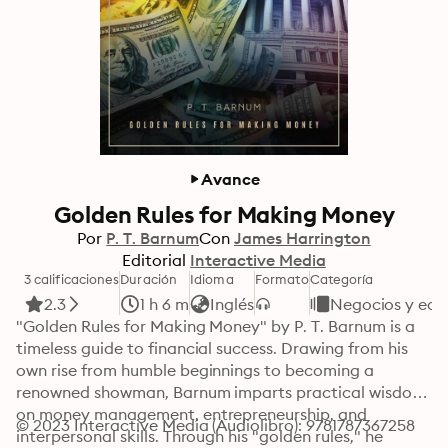
Avance
Golden Rules for Making Money
Por
P. T. Barnum
Con
James Harrington
Editorial
Interactive Media
3 calificaciones
Duración
Idioma
Formato
Categoría
2.3
1 h 6 m
Inglés
Negocios y ec
"Golden Rules for Making Money" by P. T. Barnum is a 
timeless guide to financial success. Drawing from his 
own rise from humble beginnings to becoming a 
renowned showman, Barnum imparts practical wisdom 
on money management, entrepreneurship, and 
© 2023 Interactive Media (Audiolibro): 9781787367258
interpersonal skills. Through his "golden rules," he 