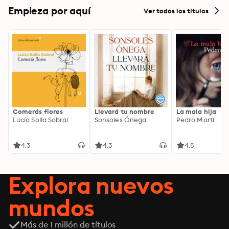
Empieza por aquí
Ver todos los títulos
Comerás flores
Llevará tu nombre
La mala hija
Lucía Solla Sobral
Sonsoles Ónega
Pedro Martí
4.3
4.3
4.5
Explora nuevos
mundos
Más de 1 millón de títulos