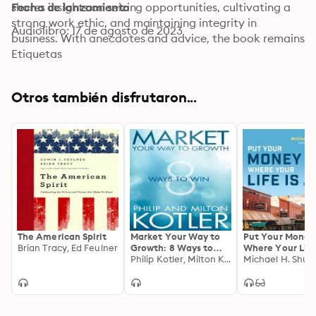
shares insights on seizing opportunities, cultivating a 
Fecha de lanzamiento
strong work ethic, and maintaining integrity in 
Audiolibro: 17 de agosto de 2023
business. With anecdotes and advice, the book remains 
a beacon for anyone aspiring to navigate the 
Etiquetas
complexities of wealth acquisition and personal 
achievement. Read in English, unabridged.
Otros también disfrutaron...
The American Spirit
Market Your Way to
Put Your Money
Brian Tracy, Ed Feulner
Growth: 8 Ways to
Where Your Life 
Win
Philip Kotler, Milton Kotler
How to Invest L
Michael H. Shu
Using Self-Dire
IRAs and Solo 40