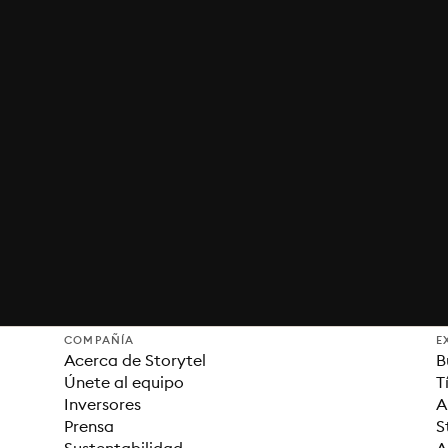
COMPAÑÍA
E
Acerca de Storytel
B
Únete al equipo
T
Inversores
A
Prensa
S