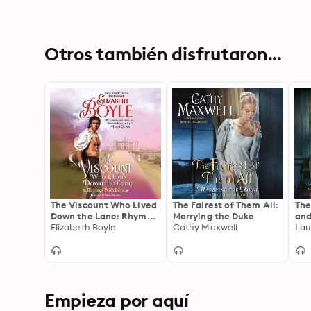
Otros también disfrutaron...
The Viscount Who Lived
The Fairest of Them All:
The
Down the Lane: Rhymes
Marrying the Duke
and
With Love
Elizabeth Boyle
Cathy Maxwell
Tru
Lau
Empieza por aquí