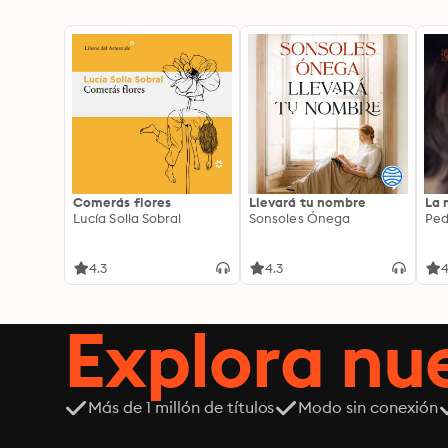
Comerás flores
Llevará tu nombre
La 
Lucía Solla Sobral
Sonsoles Ónega
Ped
4.3
4.3
4
Explora n
Más de 1 millón de títulos
Modo sin conexión