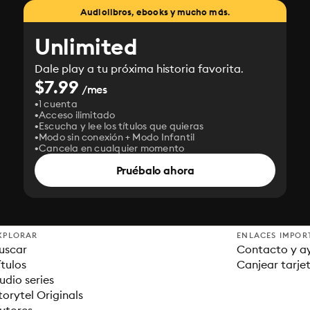
Audiolibros, ebooks y mucho más.
Unlimited
Dale play a tu próxima historia favorita.
$7.99
/mes
1 cuenta
Acceso ilimitado
Escucha y lee los títulos que quieras
Modo sin conexión + Modo Infantil
Cancela en cualquier momento
Pruébalo ahora
XPLORAR
ENLACES IMPOR
uscar
Contacto y a
ítulos
Canjear tarje
udio series
torytel Originals