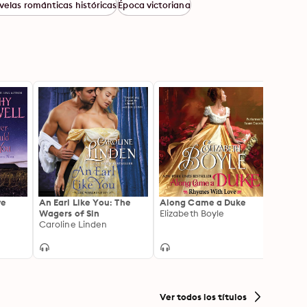
velas románticas históricas
Época victoriana
ve
An Earl Like You: The
Along Came a Duke
A Mat
Wagers of Sin
Elizabeth Boyle
Spins
Caroline Linden
Cathy
Ver todos los títulos