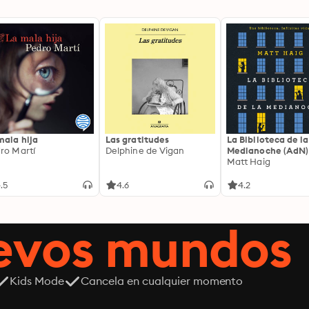
mala hija
Las gratitudes
La Biblioteca de la
ro Martí
Delphine de Vigan
Medianoche (AdN)
Matt Haig
.5
4.6
4.2
uevos mundos
Kids Mode
Cancela en cualquier momento