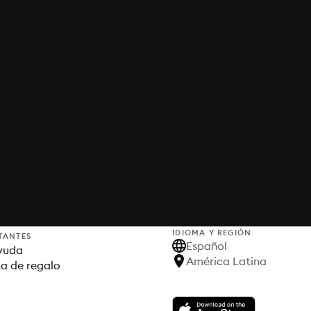
IDIOMA Y REGIÓN
TANTES
Español
yuda
América Latina
ta de regalo