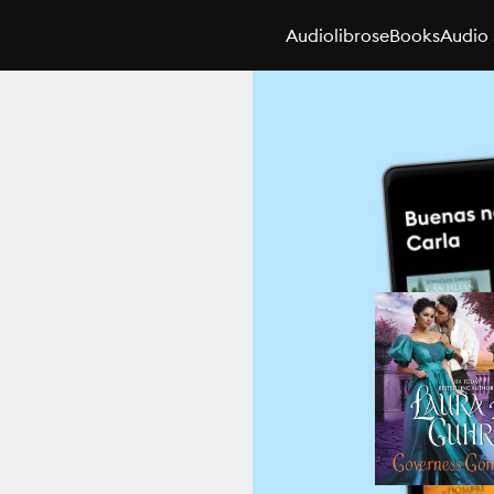
Audiolibros
eBooks
Audio 