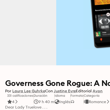
Governess Gone Rogue: A N
Por
Laura Lee Guhrke
Con
Justine Eyre
Editorial
Avon
331 calificaciones
Duración
Idioma
Formato
Categoría
4
9 h 40 m
Inglés
Romance
Dear Lady Truelove . . .