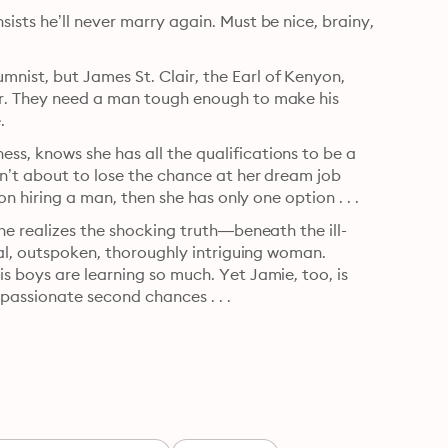
sts he’ll never marry again. Must be nice, brainy, 
ist, but James St. Clair, the Earl of Kenyon, 
r. They need a man tough enough to make his 
.
, knows she has all the qualifications to be a 
n’t about to lose the chance at her dream job 
on hiring a man, then she has only one option . . .
he realizes the shocking truth—beneath the ill-
nal, outspoken, thoroughly intriguing woman. 
 boys are learning so much. Yet Jamie, too, is 
passionate second chances . . .