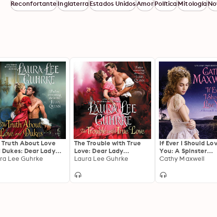
Reconfortante
Inglaterra
Estados Unidos
Amor
Política
Mitología
No
 Truth About Love
The Trouble with True
If Ever I Should Lo
 Dukes: Dear Lady
Love: Dear Lady
You: A Spinster
elove
ra Lee Guhrke
Truelove
Laura Lee Guhrke
Heiresses Novel
Cathy Maxwell