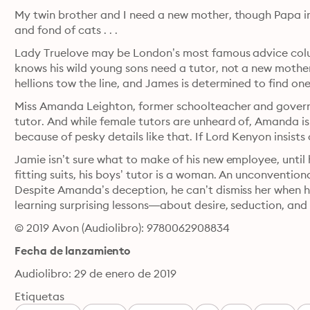
My twin brother and I need a new mother, though Papa insi
and fond of cats . . .
Lady Truelove may be London’s most famous advice column
knows his wild young sons need a tutor, not a new mothe
hellions tow the line, and James is determined to find one
Miss Amanda Leighton, former schoolteacher and governess
tutor. And while female tutors are unheard of, Amanda is
because of pesky details like that. If Lord Kenyon insists 
Jamie isn’t sure what to make of his new employee, until 
fitting suits, his boys’ tutor is a woman. An unconventio
Despite Amanda’s deception, he can’t dismiss her when his
learning surprising lessons—about desire, seduction, and 
© 2019 Avon (Audiolibro): 9780062908834
Fecha de lanzamiento
Audiolibro: 29 de enero de 2019
Etiquetas