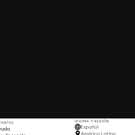
IDIOMA Y REGIÓN
TANTES
Español
yuda
América Latina