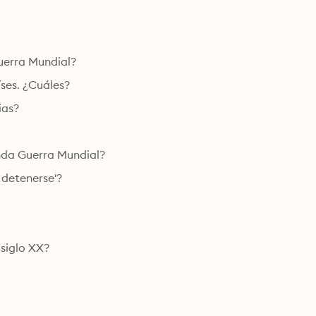
uerra Mundial?
ses. ¿Cuáles?
ias?
unda Guerra Mundial?
 detenerse'?
 siglo XX?