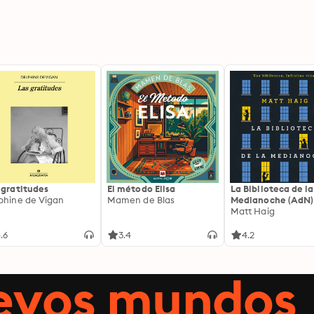
 gratitudes
El método Elisa
La Biblioteca de la
phine de Vigan
Mamen de Blas
Medianoche (AdN)
Matt Haig
.6
3.4
4.2
uevos mundos