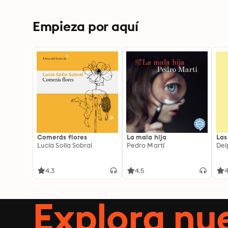
Empieza por aquí
Comerás flores
La mala hija
Las
Lucía Solla Sobral
Pedro Martí
Del
4.3
4.5
4
Explora n