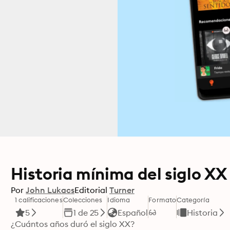
Historia mínima del siglo XX
Por
John Lukacs
Editorial
Turner
1 calificaciones
Colecciones
Idioma
Formato
Categoría
5
1 de 25
Español
Historia
¿Cuántos años duró el siglo XX?