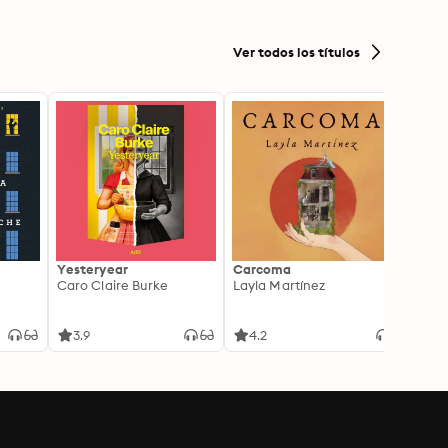
Ver todos los títulos
Yesteryear
Carcoma
La no
Caro Claire Burke
Layla Martínez
(Insp
1)
Carm
3.9
4.2
4.3