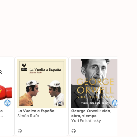
jo
La Vuelta a España
George Orwell: vida,
Las r
Simón Rufo
obra, tiempo
timo!
Yuri Felshtinsky
Gabri
uropa