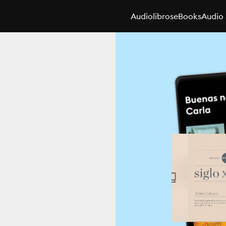
Audiolibros
eBooks
Audio 