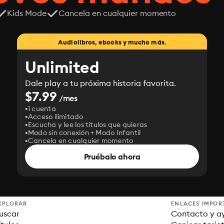
Kids Mode
Cancela en cualquier momento
Audiolibros, ebooks y mucho más.
Unlimited
Dale play a tu próxima historia favorita.
$7.99
/mes
1 cuenta
Acceso ilimitado
Escucha y lee los títulos que quieras
Modo sin conexión + Modo Infantil
Cancela en cualquier momento
Pruébalo ahora
XPLORAR
ENLACES IMPOR
uscar
Contacto y a