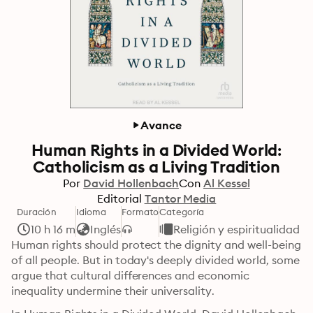
Avance
Human Rights in a Divided World:
Catholicism as a Living Tradition
Por
David Hollenbach
Con
Al Kessel
Editorial
Tantor Media
Duración
Idioma
Formato
Categoría
10 h 16 m
Inglés
Religión y espiritualidad
Human rights should protect the dignity and well-being 
of all people. But in today's deeply divided world, some 
argue that cultural differences and economic 
inequality undermine their universality.