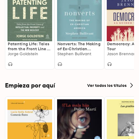
Patenting Life: Tales
Nonverts: The Making
Democracy: A G
from the Front Lines
of Ex-Christian
Tour
of Intellectual
Jorge Goldstein
America
Stephen Bullivant
Jason Brennan
Property and the New
Biology
Empieza por aquí
Ver todos los títulos