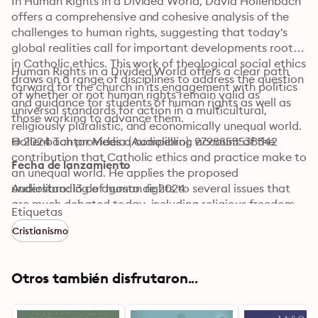
In Human Rights in a Divided World, David Hollenbach 
offers a comprehensive and cohesive analysis of the 
challenges to human rights, suggesting that today's 
global realities call for important developments rooted 
in Catholic ethics. This work of theological social ethics 
Human Rights in a Divided World offers a clear path 
draws on a range of disciplines to address the question 
forward for the church in its engagement with politics 
of whether or not human rights remain valid as 
and guidance for students of human rights as well as 
universal standards for action in a multicultural, 
those working to advance them.
religiously pluralistic, and economically unequal world. 
Hollenbach provides a compelling account of the 
© 2024 Tantor Media (Audiolibro): 9798855538342
contribution that Catholic ethics and practice make to 
Fecha de lanzamiento
an unequal world. He applies the proposed 
understanding of human rights to several issues that 
Audiolibro: 13 de agosto de 2024
are much debated today, including religious freedom, 
Etiquetas
the rights of refugees and other forced migrants, 
Cristianismo
economic rights in the face of significant inequality, 
and the rights of women.
Otros también disfrutaron...