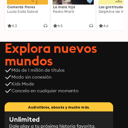
Comerás flores
La mala hija
Las gratitudes
Lucía Solla Sobral
Pedro Martí
Delphine de Vig
4.3
4.5
4.6
Explora nuevos
mundos
Más de 1 millón de títulos
Modo sin conexión
Kids Mode
Cancela en cualquier momento
Audiolibros, ebooks y mucho más.
Unlimited
Dale play a tu próxima historia favorita.