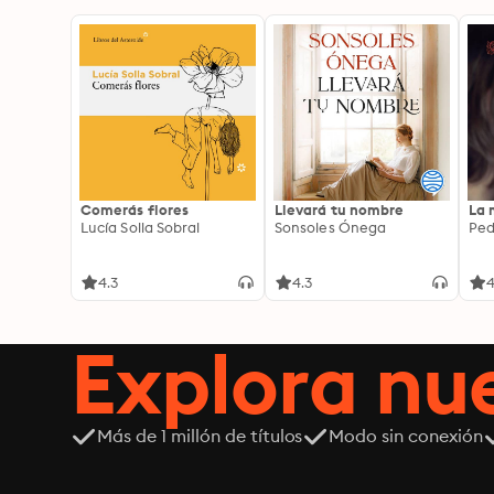
Comerás flores
Llevará tu nombre
La 
Lucía Solla Sobral
Sonsoles Ónega
Ped
4.3
4.3
4
Explora n
Más de 1 millón de títulos
Modo sin conexión