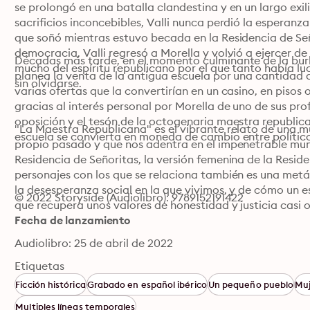
se prolongó en una batalla clan­destina y en un largo exil
sacrificios inconcebibles, Valli nunca perdió la esperanza
que soñó mientras estuvo becada en la Residencia de Seño
democracia, Va­lli regresó a Morella y volvió a ejercer d
Décadas más tarde, en el momento culminante de la burbuj
mucho del espíritu republicano por el que tanto había luch
planea la venta de la antigua escuela por una cantidad 
sin olvidarse.
varias ofertas que la convertirían en un casino, en pisos o 
gracias al interés personal por Morella de uno de sus prof
oposi­ción y el tesón de la octogenaria maestra republica
"La Maestra Republicana" es el vibrante relato de una mu
escuela se convierta en moneda de cambio entre político
propio pasado y que nos adentra en el impene­trable mun
Residencia de Se­ñoritas, la versión femenina de la Residen
personajes con los que se relaciona también es una metáf
la desesperanza social en la que vivimos, y de cómo un es
© 2022 Storyside (Audiolibro): 9789152191422
que recupera unos valores de honestidad y justicia casi 
Fecha de lanzamiento
Audiolibro: 25 de abril de 2022
Etiquetas
Ficción histórica
Grabado en español ibérico
Un pequeño pueblo
Muj
Multiples líneas temporales