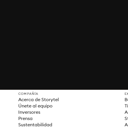
COMPAÑÍA
E
Acerca de Storytel
B
Únete al equipo
T
Inversores
A
Prensa
S
Sustentabilidad
A