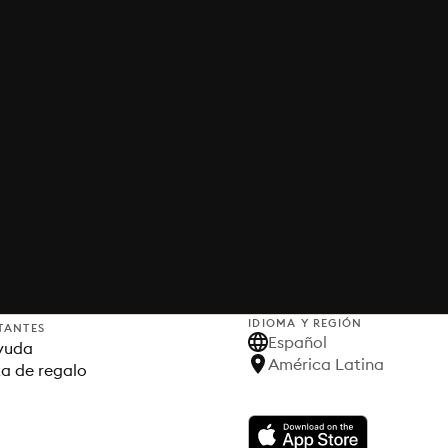
IDIOMA Y REGIÓN
TANTES
Español
yuda
América Latina
ta de regalo