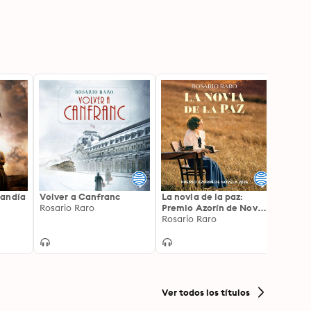
mandía
Volver a Canfranc
La novia de la paz:
Señor
Rosario Raro
Premio Azorín de Novela
Pilar 
2025
Rosario Raro
Ver todos los títulos