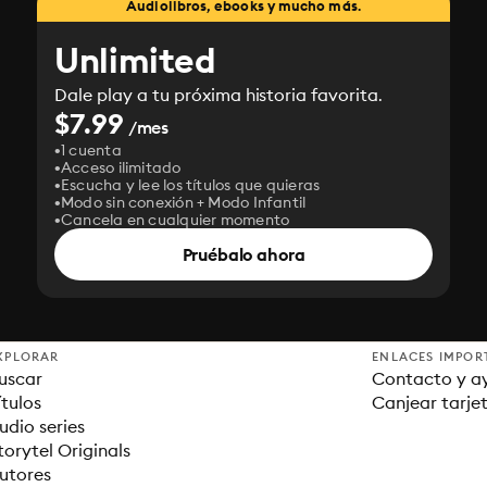
Audiolibros, ebooks y mucho más.
Unlimited
Dale play a tu próxima historia favorita.
$7.99
/mes
1 cuenta
Acceso ilimitado
Escucha y lee los títulos que quieras
Modo sin conexión + Modo Infantil
Cancela en cualquier momento
Pruébalo ahora
XPLORAR
ENLACES IMPOR
uscar
Contacto y a
ítulos
Canjear tarje
udio series
torytel Originals
utores