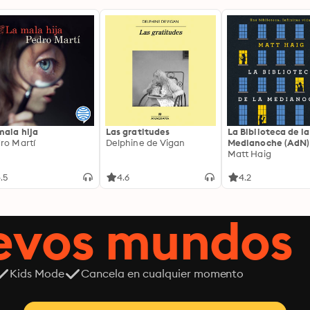
mala hija
Las gratitudes
La Biblioteca de la
ro Martí
Delphine de Vigan
Medianoche (AdN)
Matt Haig
.5
4.6
4.2
uevos mundos
Kids Mode
Cancela en cualquier momento