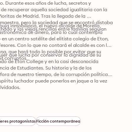
io. Durante esos años de lucha, secretos y 
 de recuperar aquella sociedad igualitaria con la 
ritas de Madrid. Tras la llegada de la 
e maestra, pero la sociedad que se encontró distaba 
a inmobi­liaria, el nuevo alcalde de Morella 
ado y las viejas rencillas entre familias seguían 
astronómica de dinero, para lo cual contempla 
en un centro satélite del elitista colegio de Eton, 
esores. Con lo que no contará el alcalde es con la 
na, que hará todo lo posible por evitar que su 
jer que lucha por conservar la dignidad de su 
s corruptos.
do de Eton College y en la casi desconocida 
cia de Estudiantes. Su historia y la de los 
ora de nuestro tiempo, de la corrupción política y 
píritu luchador puede ponerlos en jaque a la vez 
olvidados.
eres protagonistas
Ficción contemporánea