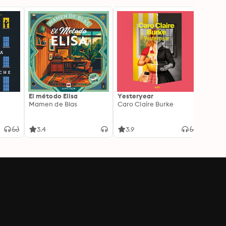
El método Elisa
Yesteryear
Carc
Mamen de Blas
Caro Claire Burke
Layla
3.4
3.9
4.2