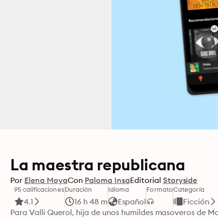
La maestra republicana
Por
Elena Moya
Con
Paloma Insa
Editorial
Storyside
95 calificaciones
Duración
Idioma
Formato
Categoría
4.1
16 h 48 m
Español
Ficción
Para Valli Querol, hija de unos humildes masoveros de More