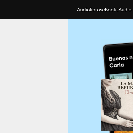
Audiolibros
eBooks
Audio 