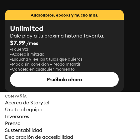
Audiolibros, ebooks y mucho más.
Unlimited
Dale play a tu próxima historia favorita.
$7.99
/mes
1 cuenta
Acceso ilimitado
Escucha y lee los títulos que quieras
Modo sin conexión + Modo Infantil
Cancela en cualquier momento
Pruébalo ahora
COMPAÑÍA
Acerca de Storytel
Únete al equipo
Inversores
Prensa
Sustentabilidad
Declaración de accesibilidad