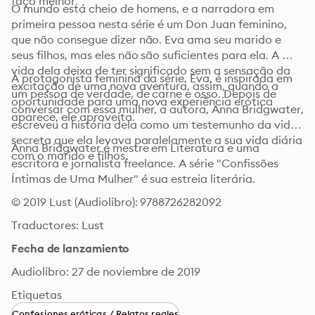
faço melhor."
O mundo está cheio de homens, e a narradora em 
primeira pessoa nesta série é um Don Juan feminino, 
que não consegue dizer não. Eva ama seu marido e 
seus filhos, mas eles não são suficientes para ela. A 
vida dela deixa de ter significado sem a sensação da 
A protagonista feminina da série, Eva, é inspirada em 
excitação de uma nova aventura, assim, quando a 
um pessoa de verdade, de carne e osso. Depois de 
oportunidade para uma nova experiência erótica 
conversar com essa mulher, a autora, Anna Bridgwater, 
aparece, ele aproveita.
escreveu a história dela como um testemunho da vida 
secreta que ela levava paralelamente a sua vida diária 
Anna Bridgwater é mestre em Literatura e uma 
com o marido e filhos.
escritora e jornalista freelance. A série "Confissões 
Íntimas de Uma Mulher" é sua estreia literária.
© 2019 Lust (Audiolibro): 9788726282092
Traductores: Lust
Fecha de lanzamiento
Audiolibro: 27 de noviembre de 2019
Etiquetas
Confesiones eróticas / Relatos reales