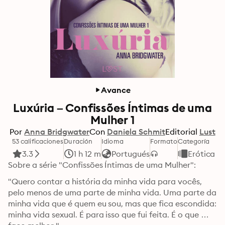
Avance
Luxúria – Confissões Íntimas de uma
Mulher 1
Por
Anna Bridgwater
Con
Daniela Schmit
Editorial
Lust
53 calificaciones
Duración
Idioma
Formato
Categoría
3.3
1 h 12 m
Portugués
Erótica
Sobre a série "Confissões Íntimas de uma Mulher":
"Quero contar a história da minha vida para vocês, 
pelo menos de uma parte de minha vida. Uma parte da 
minha vida que é quem eu sou, mas que fica escondida: 
minha vida sexual. É para isso que fui feita. É o que 