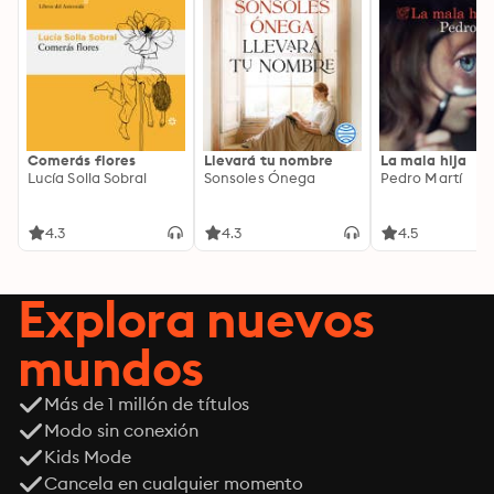
Comerás flores
Llevará tu nombre
La mala hija
Lucía Solla Sobral
Sonsoles Ónega
Pedro Martí
4.3
4.3
4.5
Explora nuevos
mundos
Más de 1 millón de títulos
Modo sin conexión
Kids Mode
Cancela en cualquier momento