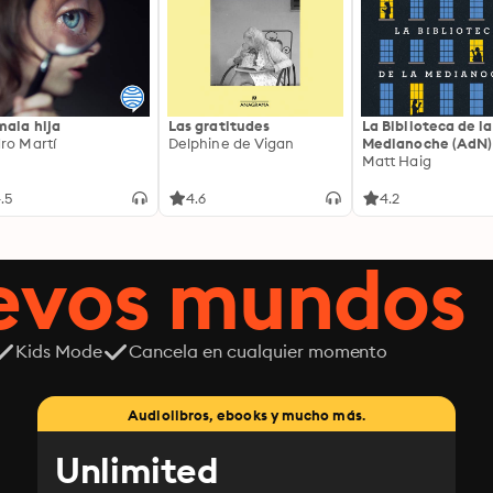
mala hija
Las gratitudes
La Biblioteca de la
ro Martí
Delphine de Vigan
Medianoche (AdN)
Matt Haig
.5
4.6
4.2
uevos mundos
Kids Mode
Cancela en cualquier momento
Audiolibros, ebooks y mucho más.
Unlimited