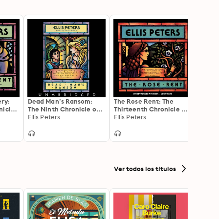
ry:
Dead Man’s Ransom:
The Rose Rent: The
Sacre
nicle
The Ninth Chronicle of
Thirteenth Chronicle of
Myste
l
Brother Cadfael
Ellis Peters
Brother Cadfael
Ellis Peters
Greec
Gary 
Ver todos los títulos