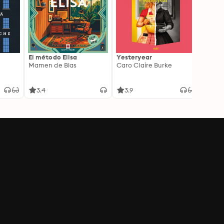
El método Elisa
Yesteryear
Carc
Mamen de Blas
Caro Claire Burke
Layla
3.4
3.9
4.2