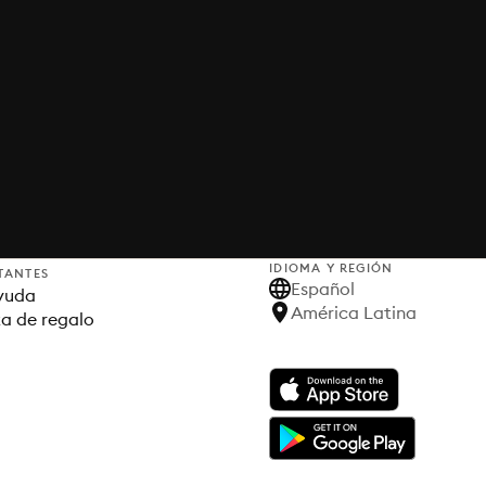
IDIOMA Y REGIÓN
TANTES
Español
yuda
América Latina
ta de regalo