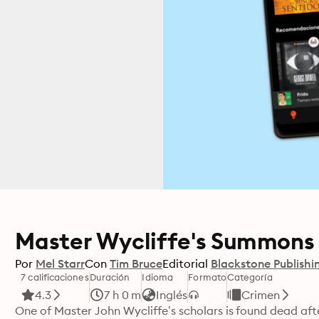
Master Wycliffe's Summons
Por
Mel Starr
Con
Tim Bruce
Editorial
Blackstone Publishi
7 calificaciones
Duración
Idioma
Formato
Categoría
4.3
7 h 0 m
Inglés
Crimen
One of Master John Wycliffe’s scholars is found dead afte