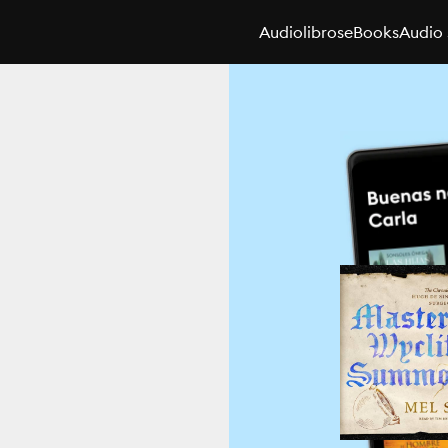
Audiolibros
eBooks
Audio 