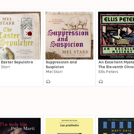
 Easter Sepulchre
Suppression and
An Excellent Myste
 Starr
Suspicion
The Eleventh Chro
Mel Starr
of Brother Cadfae
Ellis Peters