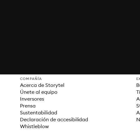
COMPAÑÍA
E
Acerca de Storytel
B
Únete al equipo
T
Inversores
A
Prensa
S
Sustentabilidad
A
Declaración de accesibilidad
N
Whistleblow