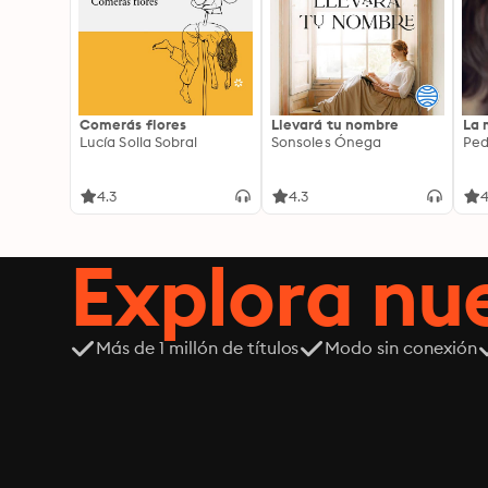
Comerás flores
Llevará tu nombre
La 
Lucía Solla Sobral
Sonsoles Ónega
Ped
4.3
4.3
4
Explora n
Más de 1 millón de títulos
Modo sin conexión