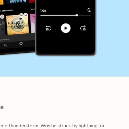
ng
r a thunderstorm. Was he struck by lightning, or 