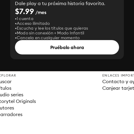
Dale play a tu próxima historia favorita.
$7.99
/mes
1 cuenta
Acceso ilimitado
Escucha y lee los títulos que quieras
Modo sin conexión + Modo Infantil
Cancela en cualquier momento
Pruébalo ahora
XPLORAR
ENLACES IMPOR
uscar
Contacto y a
ítulos
Canjear tarje
udio series
torytel Originals
utores
arradores