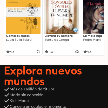
Comerás flores
Llevará tu nombre
La mala hija
Lucía Solla Sobral
Sonsoles Ónega
Pedro Martí
4.3
4.3
4.5
Explora nuevos
mundos
Más de 1 millón de títulos
Modo sin conexión
Kids Mode
Cancela en cualquier momento