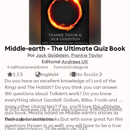
Middle-earth - The Ultimate Quiz Book
Por
Jack Goldstein
Frankie Taylor
Editorial
Andrews UK
4 calificaciones
Idioma
Formato
Categoría
2.3
Inglés
No ficción
Do you have an excellent knowledge of Lord of the 
Rings and The Hobbit? Do you think you can answer 
180 questions about Tolkien's work? Do you know 
everything about Gandalf, Gollum, Bilbo, Frodo and 
many other characters? If so, you'll love this ultimate 
© 2013 Andrews UK (Libro electrónico): 9781782345855
quiz book. Mostly based on Middle-earth's stories as 
they appear in the books (but with some great fun film 
Fecha de lanzamiento
questions thrown in as well), you will have to be a true 
Libro electrónico: 29 de enero de 2013