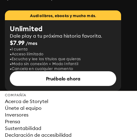
Audiolibros, ebooks y mucho más.
Unlimited
Dale play a tu próxima historia favorita.
$7.99
/mes
1 cuenta
Acceso ilimitado
Escucha y lee los títulos que quieras
Modo sin conexión + Modo Infantil
Cancela en cualquier momento
Pruébalo ahora
COMPAÑÍA
Acerca de Storytel
Únete al equipo
Inversores
Prensa
Sustentabilidad
Declaración de accesibilidad