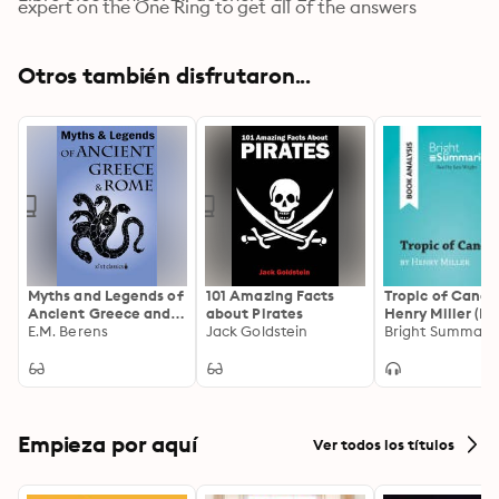
expert on the One Ring to get all of the answers 
correct! Prove that you are the one with the ultimate 
knowledge of Middle-earth with this excellent quiz 
Otros también disfrutaron...
which will make a fantastic addition to any Tolkien 
fan's bookshelf.
Myths and Legends of
101 Amazing Facts
Tropic of Cance
Ancient Greece and
about Pirates
Henry Miller (B
Rome
E.M. Berens
Jack Goldstein
Analysis): Detai
Bright Summari
Summary, Analy
and Reading Gu
Empieza por aquí
Ver todos los títulos