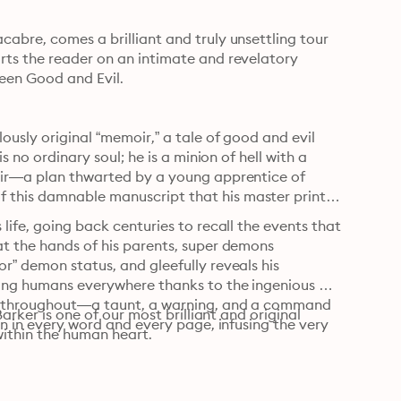
abre, comes a brilliant and truly unsettling tour 
rts the reader on an intimate and revelatory 
ween Good and Evil.
ously original “memoir,” a tale of good and evil 
s no ordinary soul; he is a minion of hell with a 
air—a plan thwarted by a young apprentice of 
 this damnable manuscript that his master printed 
life, going back centuries to recall the events that 
t the hands of his parents, super demons 
r” demon status, and gleefully reveals his 
ting humans everywhere thanks to the ingenious 
es throughout—a taunt, a warning, and a command 
arker is one of our most brilliant and original 
en in every word and every page, infusing the very 
 within the human heart.