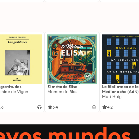
 gratitudes
El método Elisa
La Biblioteca de la
phine de Vigan
Mamen de Blas
Medianoche (AdN)
Matt Haig
.6
3.4
4.2
uevos mundos