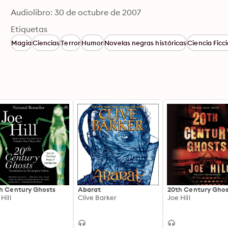
Audiolibro: 30 de octubre de 2007
Etiquetas
Magia
Ciencias
Terror
Humor
Novelas negras históricas
Ciencia Ficc
h Century Ghosts
Abarat
20th Century Ghos
Hill
Clive Barker
Joe Hill