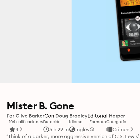
Mister B. Gone
Por
Clive Barker
Con
Doug Bradley
Editorial
Harper
106 calificaciones
Duración
Idioma
Formato
Categoría
4
6 h 29 m
Inglés
Crimen
“Think of a darker, more aggressive version of C.S. Lewis’ 