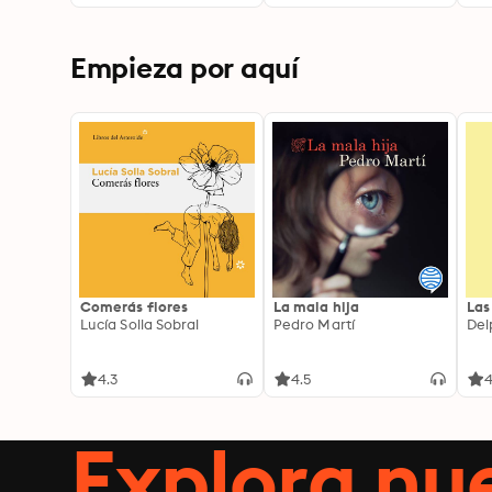
Empieza por aquí
Comerás flores
La mala hija
Las
Lucía Solla Sobral
Pedro Martí
Del
4.3
4.5
4
Explora n