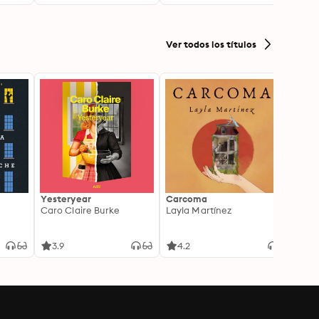
Ver todos los títulos
Yesteryear
Carcoma
La no
Caro Claire Burke
Layla Martínez
(Insp
1)
Carm
3.9
4.2
4.3