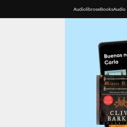
Audiolibros
eBooks
Audio 