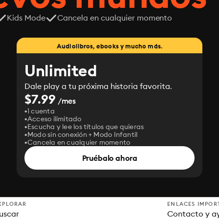
Kids Mode
Cancela en cualquier momento
Audiolibros, ebooks y mucho más.
Unlimited
Dale play a tu próxima historia favorita.
$7.99
/mes
1 cuenta
Acceso ilimitado
Escucha y lee los títulos que quieras
Modo sin conexión + Modo Infantil
Cancela en cualquier momento
Pruébalo ahora
XPLORAR
ENLACES IMPOR
uscar
Contacto y a