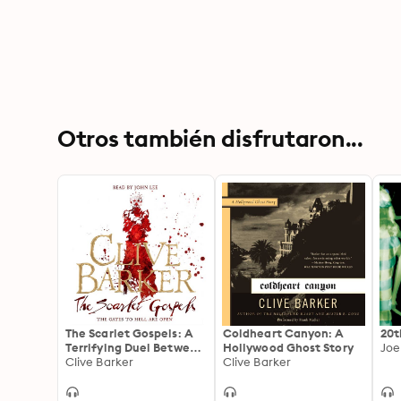
Otros también disfrutaron...
The Scarlet Gospels: A
Coldheart Canyon: A
20t
Terrifying Duel Between
Hollywood Ghost Story
Joe 
Good and Evil - The
Clive Barker
Clive Barker
Perfect Horror Novel