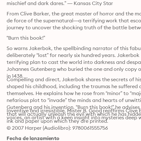
mischief and dark dares.” — Kansas City Star
From Clive Barker, the great master of horror and the mac
de force of the supernatural—a terrifying work that esco
journey to uncover the shocking truth of the battle bet
“Burn this book!”
So warns Jakerbok, the spellbinding narrator of this fabul
deliberately “lost” for nearly six hundred years. Jakerbok i
terrifying plan to cast the world into darkness and desp
Johannes Gutenberg who buried the one and only copy of
in 1438.
Compelling and direct, Jakerbok shares the secrets of his 
shaped his childhood, including the traumas he suffered a
themselves. He explains how he rose from “minor” to “majo
nefarious plot to “invade” the minds and hearts of unwit
Gutenberg and his invention. “Burn this book!” he advis
Inventive and irresistible, Mister B. Good reaffirms Clive B
that will actually unleash the evil with which he has hidd
voices, an artist with a keen insight into mysteries deep
ink and paper upon which they are printed.
© 2007 Harper (Audiolibro): 9780061555756
Fecha de lanzamiento