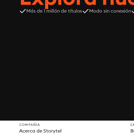
Más de 1 millón de títulos
Modo sin conexión
COMPAÑÍA
E
Acerca de Storytel
B