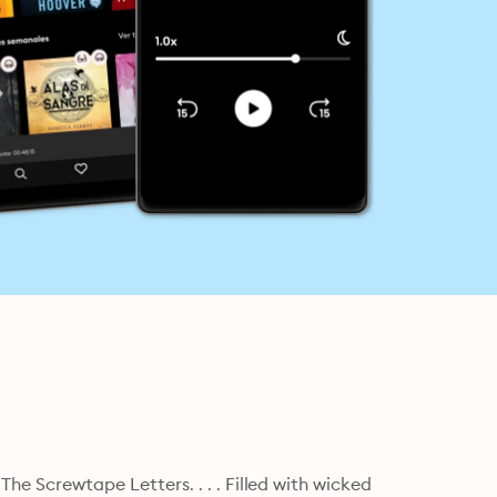
The Screwtape Letters. . . . Filled with wicked 