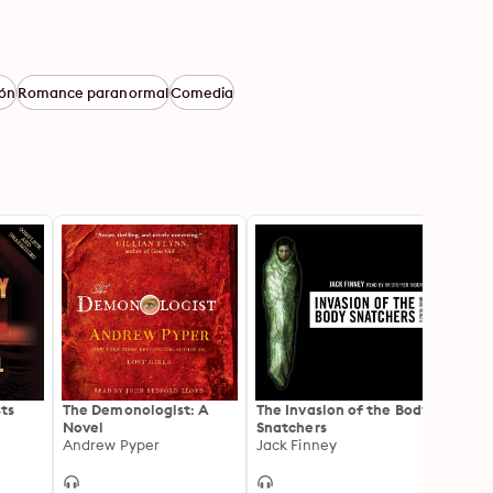
ión
Romance paranormal
Comedia
ts
The Demonologist: A
The Invasion of the Body
Horns
Novel
Snatchers
Joe Hi
Andrew Pyper
Jack Finney