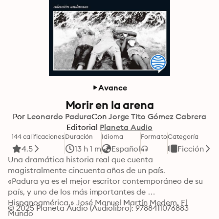
Avance
Morir en la arena
Por
Leonardo Padura
Con
Jorge Tito Gómez Cabrera
Editorial
Planeta Audio
144 calificaciones
Duración
Idioma
Formato
Categoría
4.5
13 h 1 m
Español
Ficción
Una dramática historia real que cuenta 
magistralmente cincuenta años de un país.

«Padura ya es el mejor escritor contemporáneo de su 
país, y uno de los más importantes de 
Hispanoamérica.» José Manuel Martín Medem, El 
© 2025 Planeta Audio (Audiolibro): 9788411076883
Mundo
