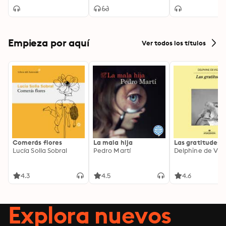
historia de un país.
Empieza por aquí
Ver todos los títulos
Comerás flores
La mala hija
Las gratitudes
Lucía Solla Sobral
Pedro Martí
Delphine de Vig
4.3
4.5
4.6
Explora nuevos