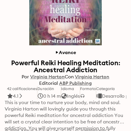
Avance
Powerful Reiki Healing Meditation:
Ancestral Addiction
Por
Virginia Harton
Con
Virginia Harton
Editorial
ABP Publishing
42 calificaciones
Duración
Idioma
Formato
Categoría
4.1
0 h 14 m
Inglés
Desarrollo p
This is your time to nurture your body, mind and soul. 
Virginia Harton will lovingly guide you through this 
powerful Reiki meditation for ancestral addiction You 
will set a crystal clear intention to be free of ancestral 
addiction. You will give yourself permission to fully 