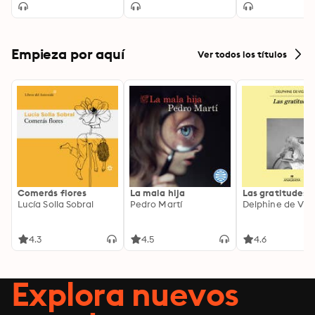
Empieza por aquí
Ver todos los títulos
Comerás flores
La mala hija
Las gratitudes
Lucía Solla Sobral
Pedro Martí
Delphine de Vig
4.3
4.5
4.6
Explora nuevos