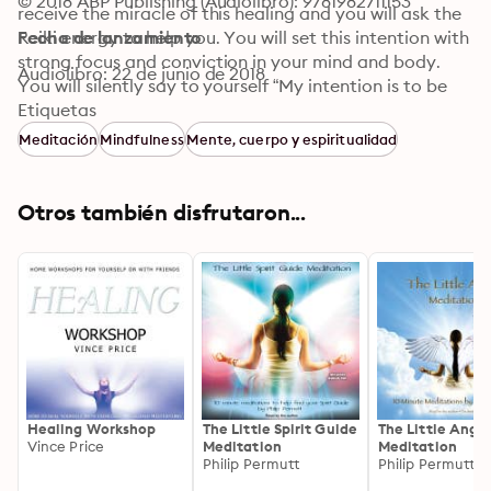
© 2018 ABP Publishing (Audiolibro): 9781982711153
receive the miracle of this healing and you will ask the 
Reiki energy to help you. You will set this intention with 
Fecha de lanzamiento
strong focus and conviction in your mind and body. 
Audiolibro: 22 de junio de 2018
You will silently say to yourself “My intention is to be 
free of ancestral addiction. You don’t have to know 
Etiquetas
how this is going to happen as you surrender to the 
Meditación
Mindfulness
Mente, cuerpo y espiritualidad
powerful healing of Reiki. You just relax and trust the 
process.
Otros también disfrutaron...
Healing Workshop
The Little Spirit Guide
The Little Ange
Vince Price
Meditation
Meditation
Philip Permutt
Philip Permutt