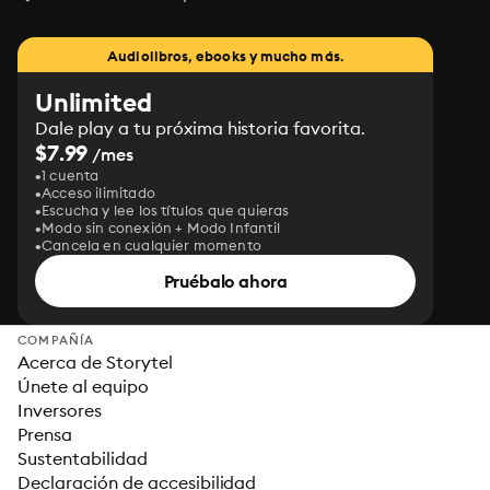
Audiolibros, ebooks y mucho más.
Unlimited
Dale play a tu próxima historia favorita.
$7.99
/mes
1 cuenta
Acceso ilimitado
Escucha y lee los títulos que quieras
Modo sin conexión + Modo Infantil
Cancela en cualquier momento
Pruébalo ahora
COMPAÑÍA
Acerca de Storytel
Únete al equipo
Inversores
Prensa
Sustentabilidad
Declaración de accesibilidad