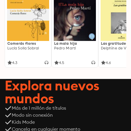
Comerás flores
La mala hija
Las gratitudes
Lucía Solla Sobral
Pedro Martí
Delphine de Vig
4.3
4.5
4.6
Explora nuevos
mundos
Más de 1 millón de títulos
Modo sin conexión
Kids Mode
Cancela en cualquier momento