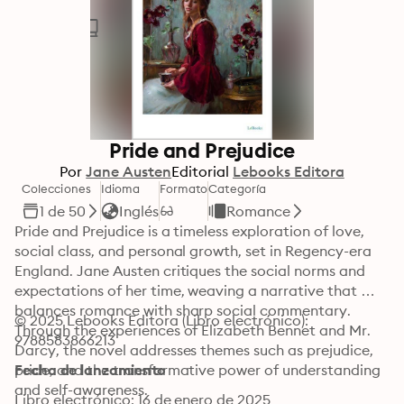
Pride and Prejudice
Por
Jane Austen
Editorial
Lebooks Editora
Colecciones
Idioma
Formato
Categoría
1 de 50
Inglés
Romance
Pride and Prejudice is a timeless exploration of love, 
social class, and personal growth, set in Regency-era 
England. Jane Austen critiques the social norms and 
expectations of her time, weaving a narrative that 
balances romance with sharp social commentary. 
© 2025 Lebooks Editora (Libro electrónico): 
Through the experiences of Elizabeth Bennet and Mr. 
9788583866213
Darcy, the novel addresses themes such as prejudice, 
pride, and the transformative power of understanding 
Fecha de lanzamiento
and self-awareness.

Libro electrónico: 16 de enero de 2025