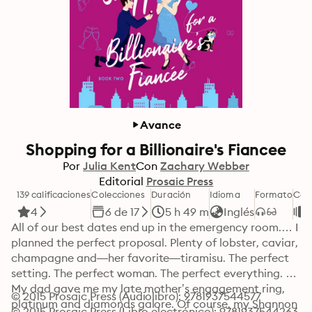
Avance
Shopping for a Billionaire's Fiancee
Por
Julia Kent
Con
Zachary Webber
Editorial
Prosaic Press
139 calificaciones
Colecciones
Duración
Idioma
Formato
Cat
4
6 de 17
5 h 49 m
Inglés
All of our best dates end up in the emergency room.… I 
planned the perfect proposal. Plenty of lobster, caviar, 
champagne and―her favorite―tiramisu. The perfect 
setting. The perfect woman. The perfect everything. 
My dad gave me my late mother’s engagement ring, 
© 2015 Prosaic Press (Audiolibro): 9781937544577
platinum and diamonds galore. Of course, my Shannon 
© 2015 Prosaic Press (Libro electrónico): 9781937544263