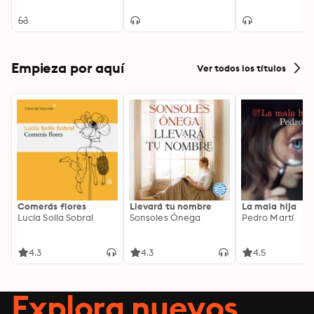
Empieza por aquí
Ver todos los títulos
Comerás flores
Llevará tu nombre
La mala hija
Lucía Solla Sobral
Sonsoles Ónega
Pedro Martí
4.3
4.3
4.5
Explora nuevos