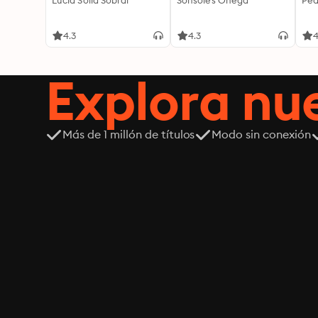
Lucía Solla Sobral
Sonsoles Ónega
Ped
4.3
4.3
4
Explora n
Más de 1 millón de títulos
Modo sin conexión