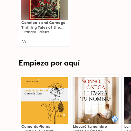
Cannibals and Carnage:
Thrilling Tales of the
Sea (vol.1)
Graham Faiella
Empieza por aquí
Comerás flores
Llevará tu nombre
La 