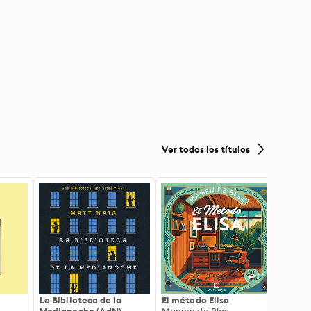
Ver todos los títulos
La Biblioteca de la
El método Elisa
Yeste