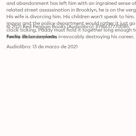
and abandonment has left him with an ingrained sense of
related street assassination in Brooklyn, he is on the v
His wife is divorcing him. His children won't speak to him.
mayor and the police department would rather it just go 
© 2021 Red Penguin Books (Audiolibro): 9781637770085
clock ticking, Paddy must hold it together long enough to 
family life, or implode, irrevocably destroying his career, 
Fecha de lanzamiento
Audiolibro: 13 de marzo de 2021