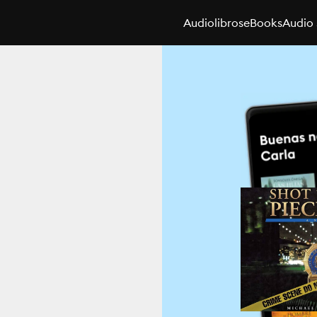
Audiolibros
eBooks
Audio 