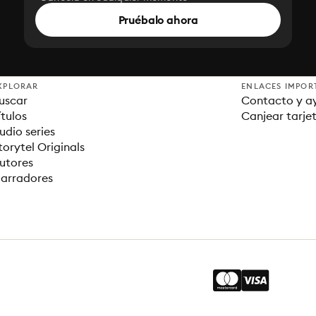
Pruébalo ahora
XPLORAR
ENLACES IMPOR
uscar
Contacto y a
ítulos
Canjear tarje
udio series
torytel Originals
utores
arradores