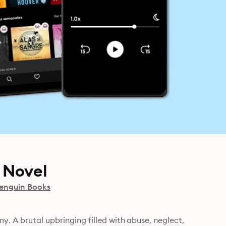
r Novel
enguin Books
y. A brutal upbringing filled with abuse, neglect, 