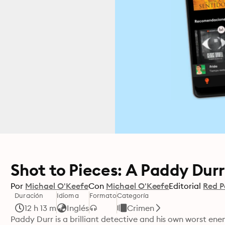
Shot to Pieces: A Paddy Dur
Por
Michael O'Keefe
Con
Michael O'Keefe
Editorial
Red P
Duración
Idioma
Formato
Categoría
12 h 13 m
Inglés
Crimen
Paddy Durr is a brilliant detective and his own worst enem