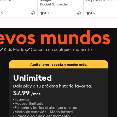
ro Martí
Slinger
Delphine de Vigan
Rachel Schneider
.5
4.3
4.6
uevos mundos
Kids Mode
Cancela en cualquier momento
Audiolibros, ebooks y mucho más.
Unlimited
Dale play a tu próxima historia favorita.
$7.99
/mes
1 cuenta
Acceso ilimitado
Escucha y lee los títulos que quieras
Modo sin conexión + Modo Infantil
Cancela en cualquier momento