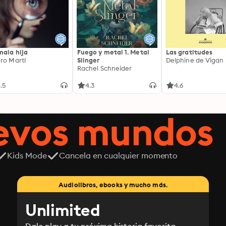
mala hija
Fuego y metal 1. Metal
Las gratitudes
ro Martí
Slinger
Delphine de Vigan
Rachel Schneider
.5
4.3
4.6
uevos mundos
Kids Mode
Cancela en cualquier momento
Audiolibros, ebooks y mucho más.
Unlimited