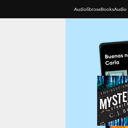
Audiolibros
eBooks
Audio 