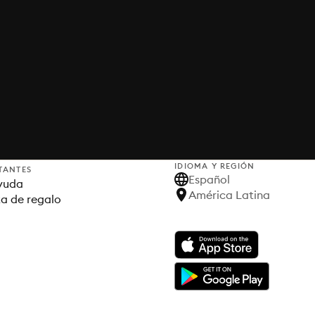
IDIOMA Y REGIÓN
TANTES
Español
yuda
América Latina
ta de regalo