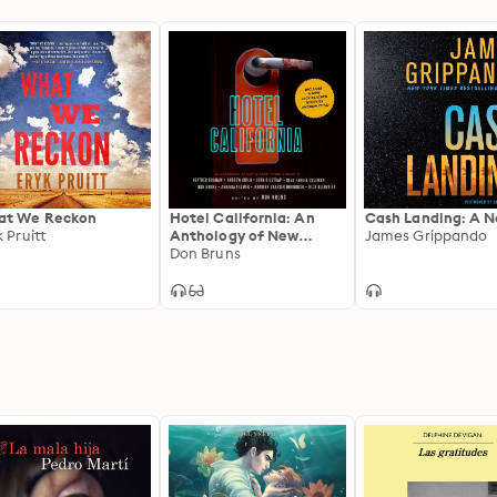
at We Reckon
Hotel California: An
Cash Landing: A N
k Pruitt
Anthology of New
James Grippando
Mystery Short Stories
Don Bruns