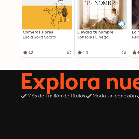
Comerás flores
Llevará tu nombre
La 
Lucía Solla Sobral
Sonsoles Ónega
Ped
4.3
4.3
4
Explora n
Más de 1 millón de títulos
Modo sin conexión