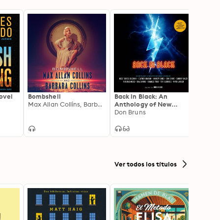
ovel
Bombshell
Back in Black: An
Rain 
Max Allan Collins, Barbara Collins
Anthology of New
James
Mystery Short Stories
Don Bruns
Ver todos los títulos