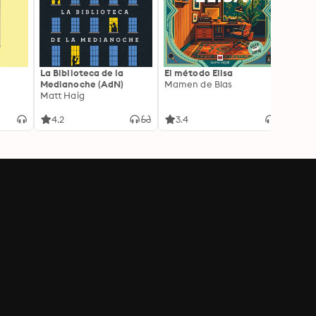
La Biblioteca de la
El método Elisa
Yeste
Medianoche (AdN)
Mamen de Blas
Caro 
Matt Haig
4.2
3.4
3.9