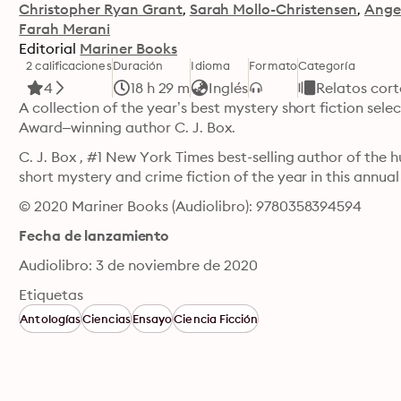
Christopher Ryan Grant
Sarah Mollo-Christensen
Angel
Farah Merani
Editorial
Mariner Books
2 calificaciones
Duración
Idioma
Formato
Categoría
4
18 h 29 m
Inglés
Relatos cort
A collection of the year’s best mystery short fiction sel
Award–winning author C. J. Box.
C. J. Box , #1 New York Times best-selling author of the hu
short mystery and crime fiction of the year in this annual 
© 2020 Mariner Books (Audiolibro): 9780358394594
Fecha de lanzamiento
Audiolibro: 3 de noviembre de 2020
Etiquetas
Antologías
Ciencias
Ensayo
Ciencia Ficción