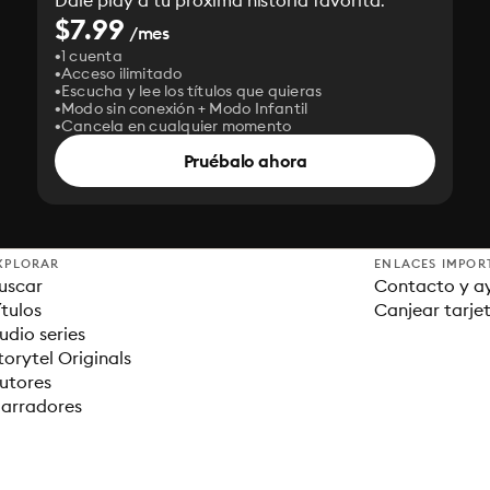
Dale play a tu próxima historia favorita.
$7.99
/mes
1 cuenta
Acceso ilimitado
Escucha y lee los títulos que quieras
Modo sin conexión + Modo Infantil
Cancela en cualquier momento
Pruébalo ahora
XPLORAR
ENLACES IMPOR
uscar
Contacto y a
ítulos
Canjear tarje
udio series
torytel Originals
utores
arradores