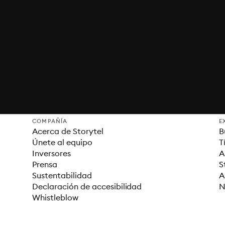
COMPAÑÍA
E
Acerca de Storytel
B
Únete al equipo
T
Inversores
A
Prensa
S
Sustentabilidad
A
Declaración de accesibilidad
N
Whistleblow