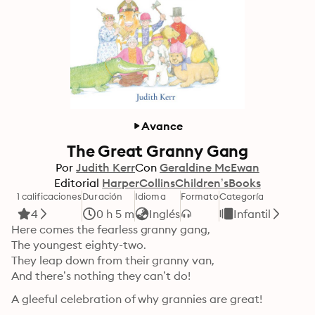
Avance
The Great Granny Gang
Por
Judith Kerr
Con
Geraldine McEwan
Editorial
HarperCollinsChildren’sBooks
1 calificaciones
Duración
Idioma
Formato
Categoría
4
0 h 5 m
Inglés
Infantil
Here comes the fearless granny gang,

The youngest eighty-two.

They leap down from their granny van,

And there’s nothing they can’t do!
A gleeful celebration of why grannies are great!