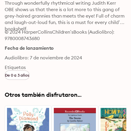
Through wonderfully rhythmical writing Judith Kerr 
OBE shows us that there is a lot more to this gang of 
grey-haired grannies than meets the eye! Full of charm 
and laugh-out-loud fun, this is a must for every child’s 
bookshelf.
© 2024 HarperCollinsChildren’sBooks (Audiolibro): 
9780008743680
Fecha de lanzamiento
Audiolibro: 7 de noviembre de 2024
Etiquetas
De 0 a 3 años
Otros también disfrutaron...