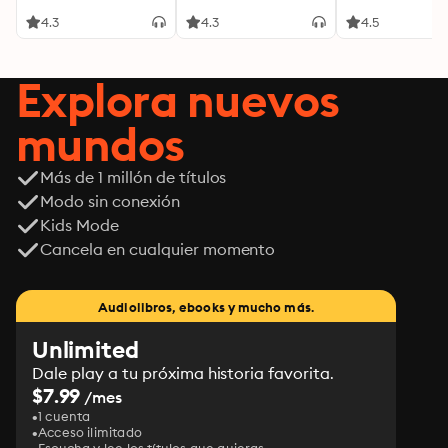
4.3
4.3
4.5
Explora nuevos
mundos
Más de 1 millón de títulos
Modo sin conexión
Kids Mode
Cancela en cualquier momento
Audiolibros, ebooks y mucho más.
Unlimited
Dale play a tu próxima historia favorita.
$7.99
/mes
1 cuenta
Acceso ilimitado