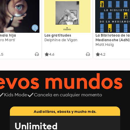
mala hija
Las gratitudes
La Biblioteca de la
ro Martí
Delphine de Vigan
Medianoche (AdN)
Matt Haig
.5
4.6
4.2
uevos mundos
Kids Mode
Cancela en cualquier momento
Audiolibros, ebooks y mucho más.
Unlimited