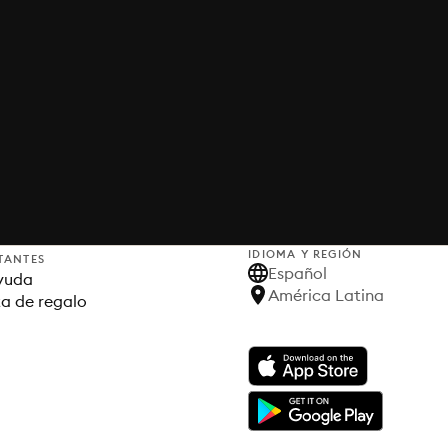
IDIOMA Y REGIÓN
TANTES
Español
yuda
América Latina
ta de regalo