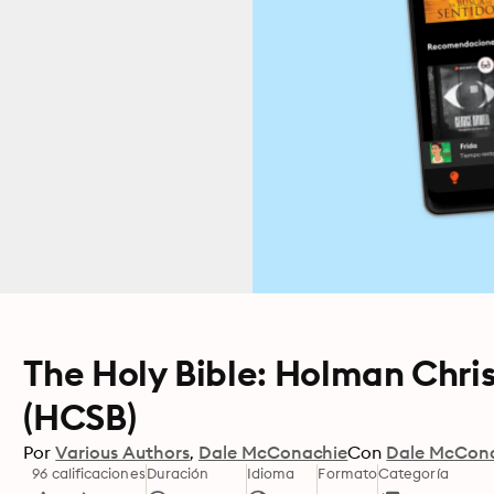
The Holy Bible: Holman Chri
(HCSB)
Por
Various Authors
Dale McConachie
Con
Dale McCon
96 calificaciones
Duración
Idioma
Formato
Categoría