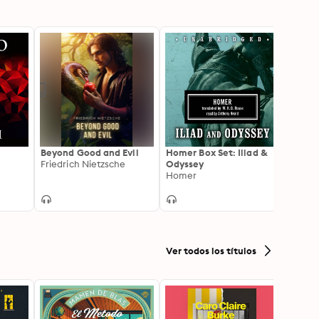
Beyond Good and Evil
Homer Box Set: Iliad &
The D
Friedrich Nietzsche
Odyssey
Dante 
Homer
Ver todos los títulos