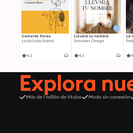
Comerás flores
Llevará tu nombre
La 
Lucía Solla Sobral
Sonsoles Ónega
Ped
4.3
4.3
4
Explora n
Más de 1 millón de títulos
Modo sin conexión