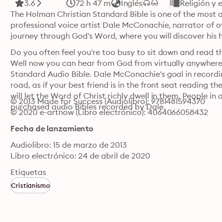
3.6
72 h 47 m
Inglés
Religión y 
The Holman Christian Standard Bible is one of the most ac
professional voice artist Dale McConachie, narrator of 
journey through God's Word, where you will discover his h
Do you often feel you're too busy to sit down and read t
Well now you can hear from God from virtually anywhere w
Standard Audio Bible. Dale McConachie's goal in recording
road, as if your best friend is in the front seat reading th
will let the Word of Christ richly dwell in them. People in 
© 2013 Made for Success (Audiolibro): 9781481594370
purchased audio Bibles recorded by Dale.
© 2020 e-artnow (Libro electrónico): 4064066058432
Fecha de lanzamiento
Audiolibro: 15 de marzo de 2013
Libro electrónico: 24 de abril de 2020
Etiquetas
Cristianismo