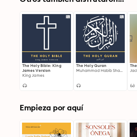
The Holy Bible: King
The Holy Quran
The
James Version
Muhammad Habib Shakir
Jac
King James
Empieza por aquí