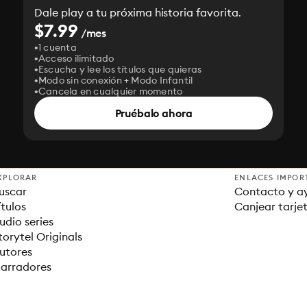
Dale play a tu próxima historia favorita.
$7.99
/mes
1 cuenta
Acceso ilimitado
Escucha y lee los títulos que quieras
Modo sin conexión + Modo Infantil
Cancela en cualquier momento
Pruébalo ahora
XPLORAR
ENLACES IMPOR
uscar
Contacto y a
ítulos
Canjear tarje
udio series
torytel Originals
utores
arradores