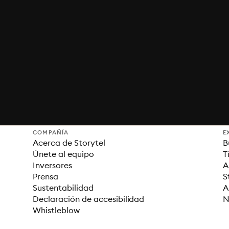
COMPAÑÍA
E
Acerca de Storytel
B
Únete al equipo
T
Inversores
A
Prensa
S
Sustentabilidad
A
Declaración de accesibilidad
N
Whistleblow