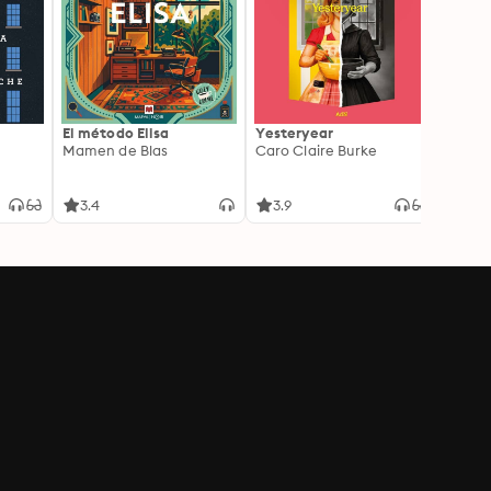
El método Elisa
Yesteryear
Carc
Mamen de Blas
Caro Claire Burke
Layla
3.4
3.9
4.2