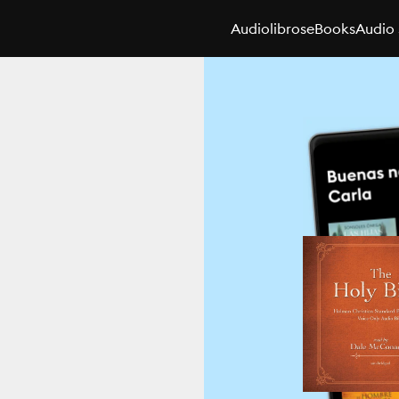
Audiolibros
eBooks
Audio 