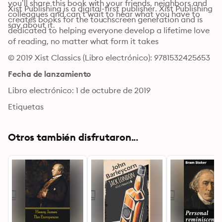
you’ll share this book with your friends, neighbors and 
Xist Publishing is a digital-first publisher. Xist Publishing 
colleagues and can’t wait to hear what you have to 
creates books for the touchscreen generation and is 
say about it.
dedicated to helping everyone develop a lifetime love 
of reading, no matter what form it takes
© 2019 Xist Classics (Libro electrónico): 9781532425653
Fecha de lanzamiento
Libro electrónico: 1 de octubre de 2019
Etiquetas
Otros también disfrutaron...