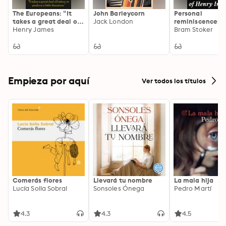
The Europeans: “It
John Barleycorn
Personal
takes a great deal of
Jack London
reminiscences o
history to produce a
Henry James
Henry Irving: A
Bram Stoker
little literature.”
Theatrical Frien
An Intimate Por
of Victorian St
Legend
Empieza por aquí
Ver todos los títulos
Comerás flores
Llevará tu nombre
La mala hija
Lucía Solla Sobral
Sonsoles Ónega
Pedro Martí
4.3
4.3
4.5