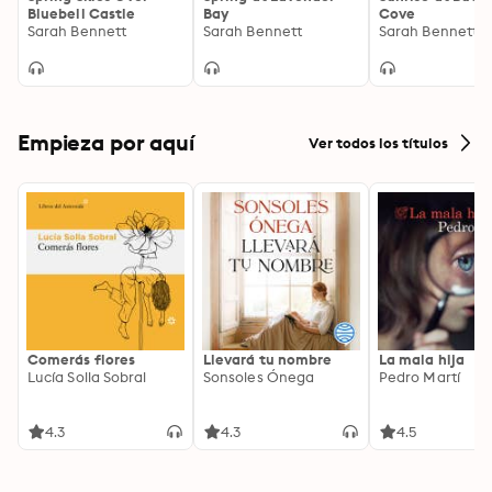
Bluebell Castle
Bay
Cove
Sarah Bennett
Sarah Bennett
Sarah Bennett
Empieza por aquí
Ver todos los títulos
Comerás flores
Llevará tu nombre
La mala hija
Lucía Solla Sobral
Sonsoles Ónega
Pedro Martí
4.3
4.3
4.5