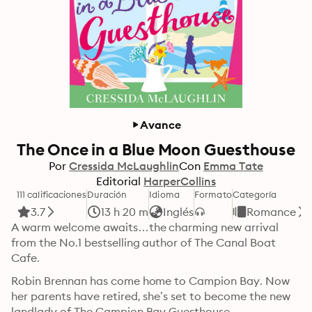
Avance
The Once in a Blue Moon Guesthouse
Por
Cressida McLaughlin
Con
Emma Tate
Editorial
HarperCollins
111 calificaciones
Duración
Idioma
Formato
Categoría
3.7
13 h 20 m
Inglés
Romance
A warm welcome awaits…the charming new arrival 
from the No.1 bestselling author of The Canal Boat 
Cafe.
Robin Brennan has come home to Campion Bay. Now 
her parents have retired, she’s set to become the new 
landlady of The Campion Bay Guesthouse.
