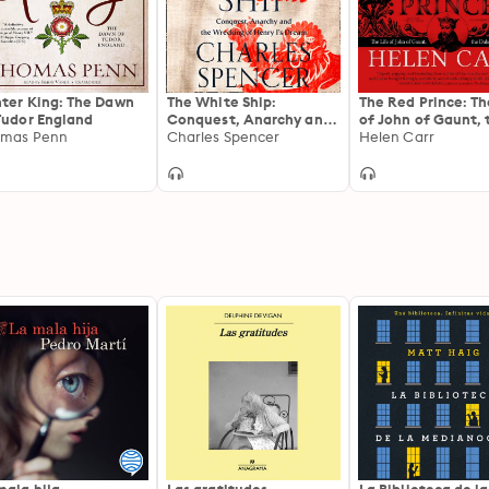
ter King: The Dawn
The White Ship:
The Red Prince: Th
Tudor England
Conquest, Anarchy and
of John of Gaunt, 
omas Penn
the Wrecking of Henry
Charles Spencer
Duke of Lancaster
Helen Carr
I’s Dream