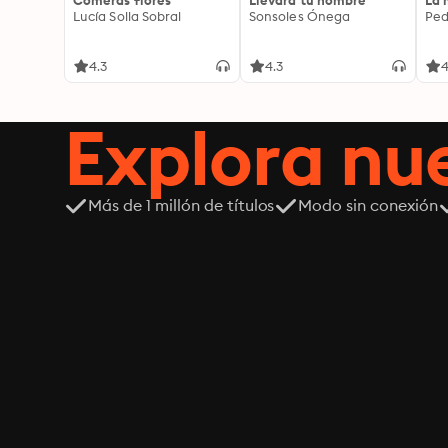
Comerás flores
Llevará tu nombre
La 
Lucía Solla Sobral
Sonsoles Ónega
Ped
4.3
4.3
4
Explora n
Más de 1 millón de títulos
Modo sin conexión