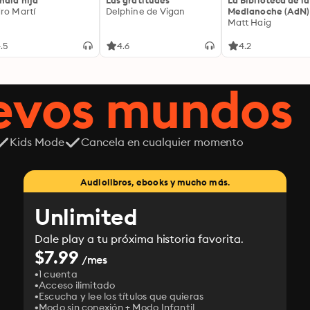
mala hija
Las gratitudes
La Biblioteca de la
ro Martí
Delphine de Vigan
Medianoche (AdN)
Matt Haig
.5
4.6
4.2
uevos mundos
Kids Mode
Cancela en cualquier momento
Audiolibros, ebooks y mucho más.
Unlimited
Dale play a tu próxima historia favorita.
$7.99
/mes
1 cuenta
Acceso ilimitado
Escucha y lee los títulos que quieras
Modo sin conexión + Modo Infantil