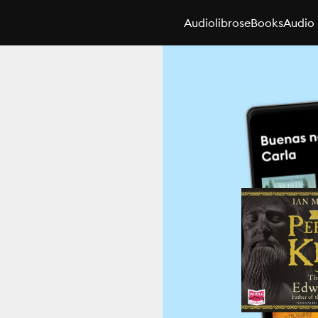
Audiolibros
eBooks
Audio 