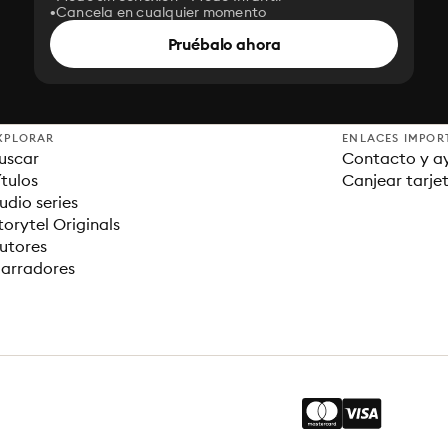
Cancela en cualquier momento
Pruébalo ahora
XPLORAR
ENLACES IMPOR
uscar
Contacto y a
ítulos
Canjear tarje
udio series
torytel Originals
utores
arradores