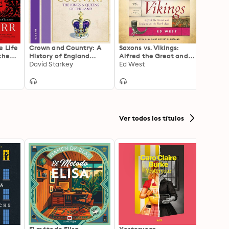
e Life
Crown and Country: A
Saxons vs. Vikings:
Lanca
the
History of England
Alfred the Great and
Alison
through the Monarchy
David Starkey
England in the Dark
Ed West
Ages
Ver todos los títulos