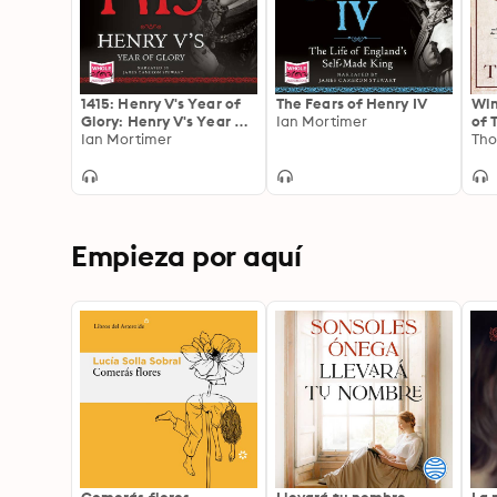
1415: Henry V's Year of
The Fears of Henry IV
Win
Glory: Henry V's Year of
Ian Mortimer
of 
Glory
Ian Mortimer
Th
Empieza por aquí