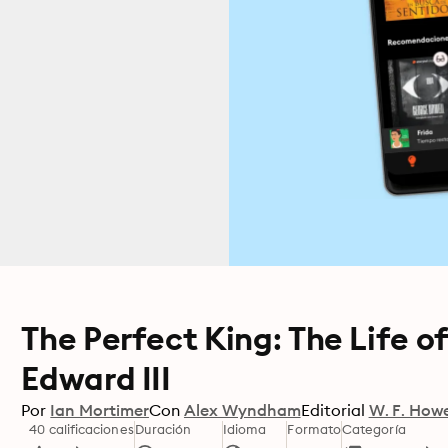
The Perfect King: The Life of
Edward III
Por
Ian Mortimer
Con
Alex Wyndham
Editorial
W. F. How
40 calificaciones
Duración
Idioma
Formato
Categoría