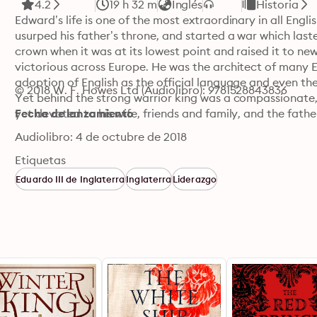
4.2
19 h 32 m
Inglés
Historia
Edward’s life is one of the most extraordinary in all Engli
usurped his father’s throne, and started a war which last
crown when it was at its lowest point and raised it to new
victorious across Europe. He was the architect of many En
adoption of English as the official language and even the
© 2018 W. F. Howes Ltd (Audiolibro): 9781528843836
Yet behind the strong warrior king was a compassionate, 
yet devoted to his wife, friends and family, and the fathe
Fecha de lanzamiento
Audiolibro: 4 de octubre de 2018
Etiquetas
Eduardo III de Inglaterra
Inglaterra
Liderazgo