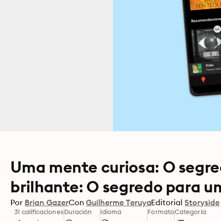
Uma mente curiosa: O segre
brilhante: O segredo para u
Por
Brian Gazer
Con
Guilherme Teruya
Editorial
Storyside
31 calificaciones
Duración
Idioma
Formato
Categoría