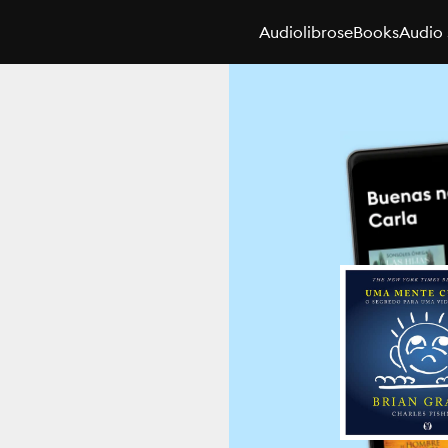
Audiolibros
eBooks
Audio 