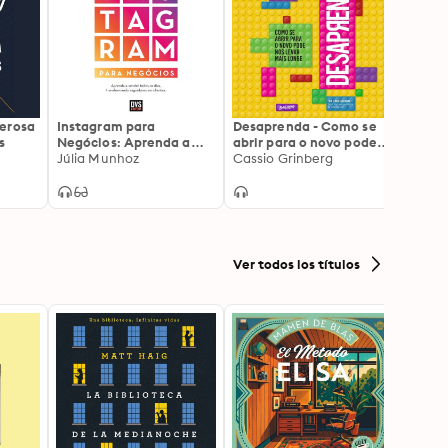
erosa
Instagram para
Desaprenda - Como se
Ser b
s
Negócios: Aprenda a
abrir para o novo pode
bonzi
vender todos os dias
Júlia Munhoz
nos levar mais longe
Cassio Grinberg
comun
Claud
transformando
violen
seguidores em clientes
palha
ajudar
expres
neces
manei
Ver todos los títulos
autênt
julga
deste 