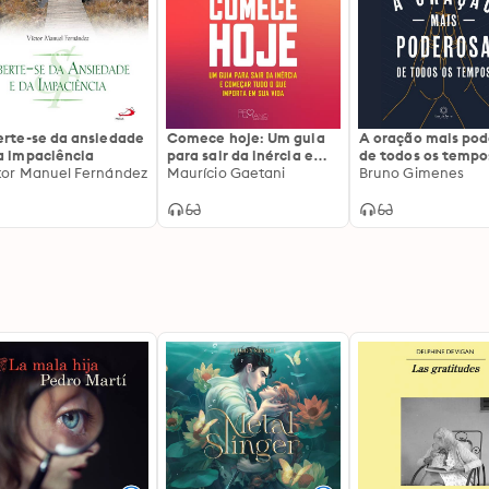
erte-se da ansiedade
Comece hoje: Um guia
A oração mais pod
a impaciência
para sair da inércia e
de todos os tempo
tor Manuel Fernández
começar tudo o que
Maurício Gaetani
Bruno Gimenes
importa em sua vida