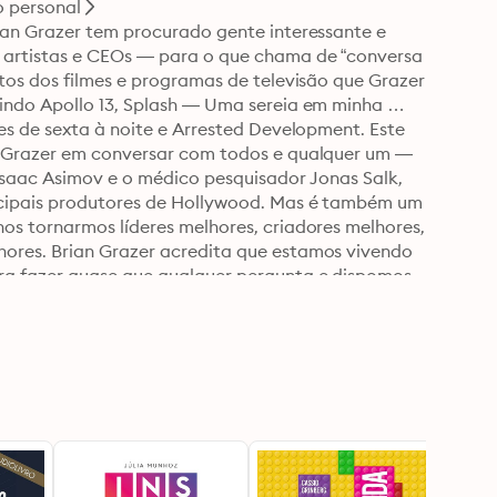
o personal
ian Grazer tem procurado gente interessante e 
 artistas e CEOs ― para o que chama de “conversa 
tos dos filmes e programas de televisão que Grazer 
indo Apollo 13, Splash ― Uma sereia em minha 
es de sexta à noite e Arrested Development. Este 
n Grazer em conversar com todos e qualquer um ― 
 Isaac Asimov e o médico pesquisador Jonas Salk, 
ncipais produtores de Hollywood. Mas é também um 
os tornarmos líderes melhores, criadores melhores, 
ores. Brian Grazer acredita que estamos vivendo 
ra fazer quase que qualquer pergunta e dispomos 
sta. Juntos, precisamos começar a fazer essas 
vidade e aventura.