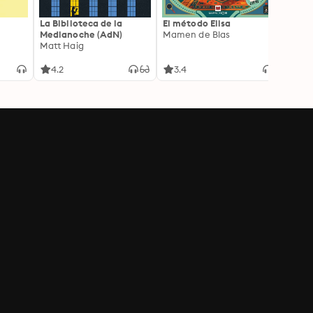
La Biblioteca de la
El método Elisa
Yeste
Medianoche (AdN)
Mamen de Blas
Caro 
Matt Haig
4.2
3.4
3.9