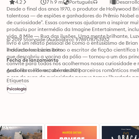
4.2
7 h 9 m
Portugués
Desarroll
Desde o final dos anos 1970, o produtor de Hollywood Br
talentosa ― de espiões e ganhadores do Prêmio Nobel a
de curiosidade”. Essas conversas ajudaram a inspirar mui
produziu por intermédio da Imagine Entertainment, inclu
vida, 8 Mile ― Rua das ilusões, Uma mente brilhante, Luz
© 2019 Storyside (Audiolibro): 9789178753932
livro é um relato pessoal de como o entusiasmo de Bria
incluindo luminares como o escritor de ficção científica
Traductores: Lúcia Brito
que descobriu a vacina da pólio ― tornou-o um dos pri
Fecha de lanzamiento
convite para todos nós acolhermos nossa curiosidade e n
gestores melhores, até mesmo parceiros românticos melh
Audiolibro: 1 de octubre de 2019
a era de ouro da curiosidade porque temos liberdade pa
Etiquetas
de mais ferramentas do que nunca para descobrir a respo
Psicología
perguntas. As respostas podem abrir um mundo de criati