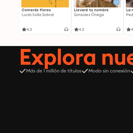
Comerás flores
Llevará tu nombre
La 
Lucía Solla Sobral
Sonsoles Ónega
Ped
4.3
4.3
4
Explora n
Más de 1 millón de títulos
Modo sin conexión