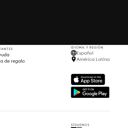
IDIOMA Y REGIÓN
TANTES
Español
yuda
América Latina
ta de regalo
SÍGUENOS