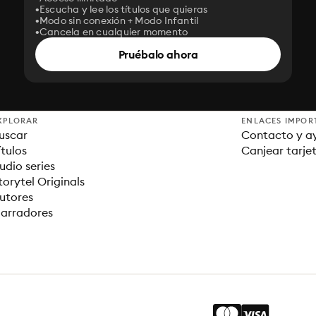
Escucha y lee los títulos que quieras
Modo sin conexión + Modo Infantil
Cancela en cualquier momento
Pruébalo ahora
XPLORAR
ENLACES IMPOR
uscar
Contacto y a
ítulos
Canjear tarje
udio series
torytel Originals
utores
arradores