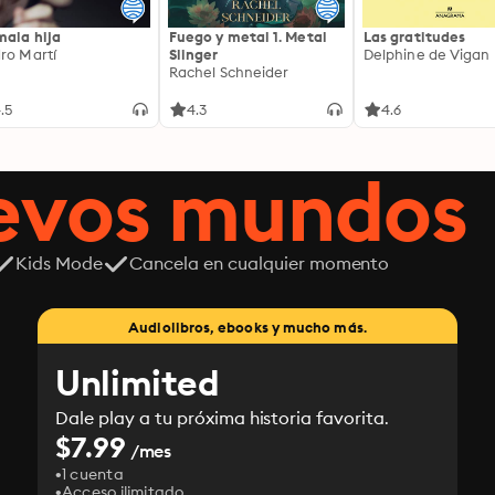
mala hija
Fuego y metal 1. Metal
Las gratitudes
ro Martí
Slinger
Delphine de Vigan
Rachel Schneider
.5
4.3
4.6
uevos mundos
Kids Mode
Cancela en cualquier momento
Audiolibros, ebooks y mucho más.
Unlimited
Dale play a tu próxima historia favorita.
$7.99
/mes
1 cuenta
Acceso ilimitado