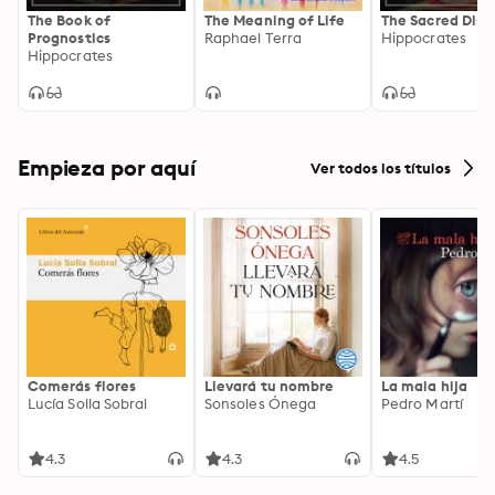
The Book of
The Meaning of Life
The Sacred Dise
Prognostics
Raphael Terra
Hippocrates
Hippocrates
Empieza por aquí
Ver todos los títulos
Comerás flores
Llevará tu nombre
La mala hija
Lucía Solla Sobral
Sonsoles Ónega
Pedro Martí
4.3
4.3
4.5