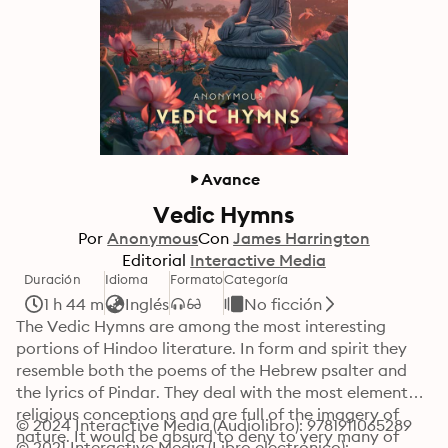
Avance
Vedic Hymns
Por
Anonymous
Con
James Harrington
Editorial
Interactive Media
Duración
Idioma
Formato
Categoría
1 h 44 m
Inglés
No ficción
The Vedic Hymns are among the most interesting 
portions of Hindoo literature. In form and spirit they 
resemble both the poems of the Hebrew psalter and 
the lyrics of Pindar. They deal with the most elemental 
religious conceptions and are full of the imagery of 
© 2024 Interactive Media (Audiolibro): 9781911065289
nature. It would be absurd to deny to very many of 
© 2021 Interactive Media (Libro electrónico): 