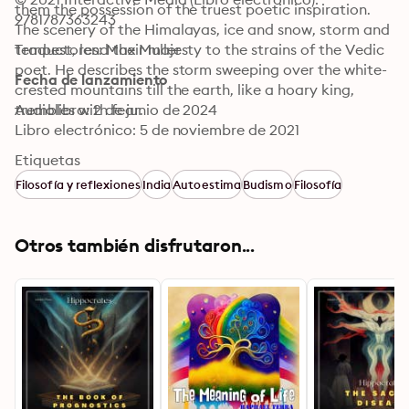
them the possession of the truest poetic inspiration. 
9781787363243
The scenery of the Himalayas, ice and snow, storm and 
tempest, lend their majesty to the strains of the Vedic 
Traductores: Max Muller
poet. He describes the storm sweeping over the white-
Fecha de lanzamiento
crested mountains till the earth, like a hoary king, 
trembles with fear.
Audiolibro: 2 de junio de 2024
Libro electrónico: 5 de noviembre de 2021
Etiquetas
Filosofía y reflexiones
India
Autoestima
Budismo
Filosofía
Otros también disfrutaron...